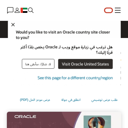
القائمة
Close
نظرة عامة
HCM للمجالات
الحلول
ما الجديد؟
Would you like to visit an Oracle country site closer
to you?
هل ترغب في زيارة موقع ويب لـ Oracle يخص بلدًا أكثر
نقاط اتصال Oracle
قربًا إليك؟
Visit Oracle United States
لا، شكرًا، سأبقى هنا
يمثل Oracle Touchpoints حل مُستمر ومدعوم بالذكاء الاصطناعي
لتفاعل الموظفين يستخدم إشارات عبر Oracle Fusion Cloud HCM
See this page for a different country/region
لمساعدة المديرين في التدريب بشكل أفضل وبناء مهارات القيادة مع
منح الموظفين طريقة سهلة للحصول على الدعم للأهداف والنمو.
طلب عرض توضيحي
انطلق في جولة
عرض موجز الحل (PDF)