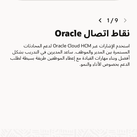
next
previous
1
/
9
slide
slide
نقاط اتصال Oracle
را
يح
استخدم الإشارات عبر Oracle Cloud HCM لدعم المحادثات
المستمرة بين المدير والموظف. ساعد المديرين في التدريب بشكل
حدد 
أفضل وبناء مهارات القيادة مع إعطاء الموظفين طريقة بسيطة لطلب
باست
الدعم بخصوص الأداء والنمو.
لمحا