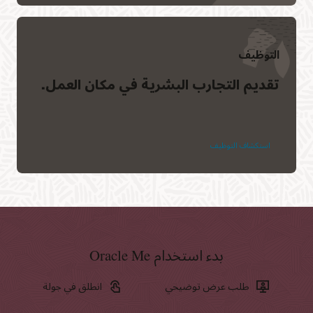
التوظيف
تقديم التجارب البشرية في مكان العمل.
استكشاف التوظيف
بدء استخدام Oracle Me
طلب عرض توضيحي
انطلق في جولة