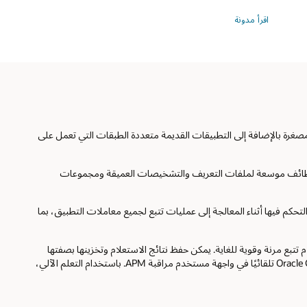
الاستفادة
اقرأ مدونة
من
خبرة
Oracle
المُضمنة
لمصغرة بالإضافة إلى التطبيقات القديمة متعددة الطبقات التي تعمل على
 أحداث الرصد (امتدادات ومقاييس وأحداث السجل) عبر متتبعات OpenTelemetry لأي لغة برمجة. يوفر وكلاء APM المحسنون لـ Java و.Net وظائف موسعة لملفات التعريف والتشخيصات العميقة ومجموعات
 OCI APM للمعالجة من خلال خدمة التتبع المُوزعة لـ APM. تؤدي خيارات إثراء الأحداث/التحكم فيها أثناء المعالجة إلى عمليات تتبع لجميع معاملات التطبيق، بما
تبع مرنة وقوية للغاية. يمكن حفظ نتائج الاستعلام وتخزينها بصفتها
عمليات اختيار سريعة أو إعادة استخدامها للتمثيلات المرئية للوحة المعلومات. يتم عرض الإنذارات التي تم تكوينها في مراقبة البنية التحتية من Oracle Cloud (OCI) تلقائيًا في واجهة مستخدم مراقبة APM. باستخدام التعلم الآلي،