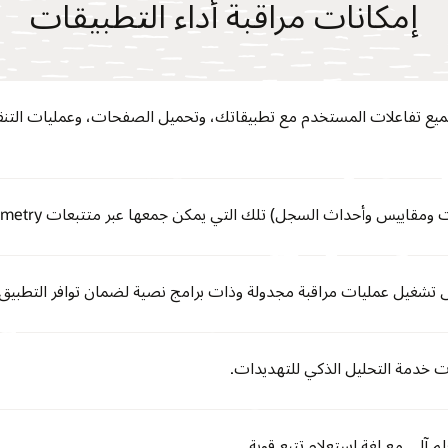
إمكانات مراقبة أداء التطبيقات
يع تفاعلات المستخدم مع تطبيقاتك، وتحميل الصفحات، وعمليات التنقل 
س وأحداث السجل) تلك التي يمكن جمعها عبر متتبعات OpenTelemetry لأي لغة برمجة.
 على تشغيل عمليات مراقبة مجدولة وذات برامج نصية لضمان توافر التطبيق.
ت خدمة التحليل الذكي للتهديدات.
م آلي مع لغة استعلام تتبع قوية.