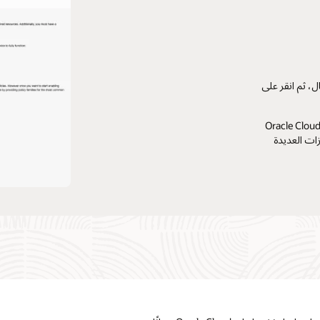
ل، ثم انقر على
عد عدة ثوان، ستكتمل عملية تهيئة الموظفين الجدد ويمكنك استكشاف Oracle Cloud
ميزات العديدة