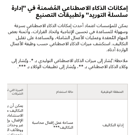
إمكانات الذكاء الاصطناعي المُضمنة في "إدارة
سلسلة التوريد" وتطبيقات التصنيع
يمكن للمؤسسات اعتماد أحدث إمكانات الذكاء الاصطناعي بسرعة
وسهولة للمساعدة في تحسين الإنتاجية واتخاذ القرارات، وأتمتة بعض
المهام المُعقدة وعمليات الأعمال الشاملة، والمساعدة على تقليل
التكاليف. استكشف ميزات الذكاء الاصطناعي حسب وظيفة الأعمال
الواردة أدناه.
ملاحظة: يُشار إلى ميزات الذكاء الاصطناعي التوليدي بـ *، ويُشار إلى
وكلاء الذكاء الاصطناعي بـ **، ويُشار إلى تطبيقات الوكلاء بـ ***.
الميزة التي تحصل ع
المنطقة الوظيفية
حالة استخدام
الشركات
يمكن أن يوجّه 
التكاليف من خ
الاستثناءات لت
الإقفال، وإجراء
مساحة عمل إقفال محاسبة
إدارة التكاليف
عبر وحدات متع
التكاليف***
ووظائف المحاس
وتحديثات التكل