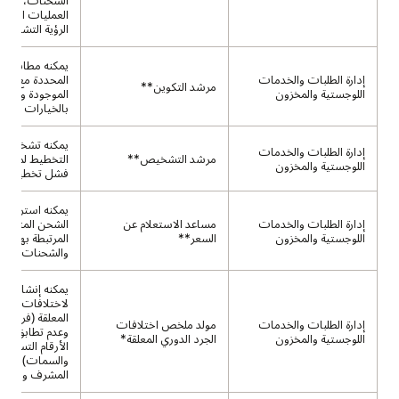
الشحنات، وتحس
العمليات اللوجس
الرؤية التشغيلية.
يمكنه مطابقة ا
إدارة الطلبات والخدمات
المحددة مع الت
مرشد التكوين**
اللوجستية والمخزون
الموجودة والتو
بالخيارات الأن
يمكنه تشخيص
إدارة الطلبات والخدمات
مرشد التشخيص**
التخطيط لمعرف
اللوجستية والمخزون
فشل تخطيط ال
يمكنه استرداد 
إدارة الطلبات والخدمات
مساعد الاستعلام عن
الشحن المتاحة 
اللوجستية والمخزون
السعر**
المرتبطة بها للط
والشحنات.
يمكنه إنشاء م
لاختلافات الجرد
المعلقة (فروق ا
إدارة الطلبات والخدمات
مولد ملخص اختلافات
وعدم تطابق ال
اللوجستية والمخزون
الجرد الدوري المعلقة*
الأرقام التسلسلي
والسمات) لتسري
المشرف واتخاذ 