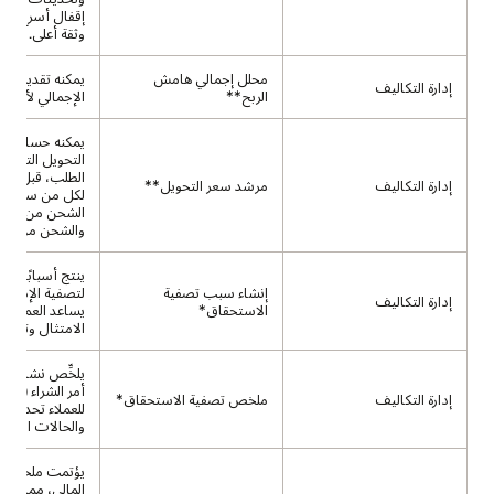
إقفال أسرع، بج
وثقة أعلى.
محلل إجمالي هامش
يمكنه تقدير ها
إدارة التكاليف
الربح**
الإجمالي لأحد ا
يمكنه حساب أس
التحويل التقديري
الطلب، قبل تأك
إدارة التكاليف
مرشد سعر التحويل**
لكل من سيناري
الشحن من المخ
والشحن من المو
ينتج أسبابًا جاه
إنشاء سبب تصفية
لتصفية الإدخال
إدارة التكاليف
الاستحقاق*
يساعد العملاء ف
الامتثال وتبسيط
يلخِّص نشاط تص
أم
إدارة التكاليف
ملخص تصفية الاستحقاق*
للعملاء تحديد ال
والحالات الشاذة
يؤتمت ملخصات 
المالي، مما يساع