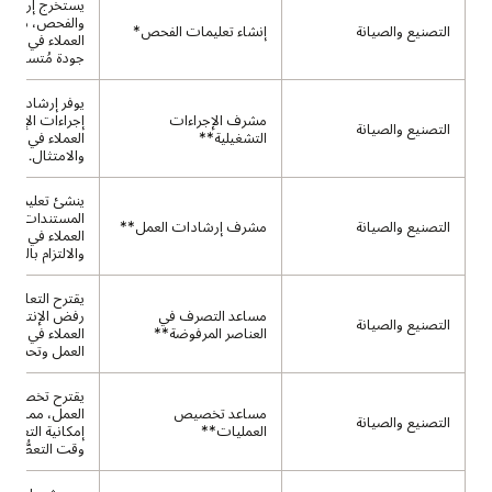
يستخرج إرشادا
والفحص، مما ي
التصنيع والصيانة
إنشاء تعليمات الفحص*
العملاء في فر
جودة مُتسقة.
يوفر إرشادات 
مشرف الإجراءات
إجراءات الإنتاج
التصنيع والصيانة
التشغيلية**
العملاء في ضما
والامتثال.
ينشئ تعليمات 
المستندات، مما
التصنيع والصيانة
مشرف إرشادات العمل**
العملاء في تسري
والالتزام بالسي
يقترح التعامل 
مساعد التصرف في
رفض الإنتاج، م
التصنيع والصيانة
العناصر المرفوضة**
العملاء في أتمتة
العمل وتحسين ال
يقترح تخصيصا
مساعد تخصيص
العمل، مما يتيح 
التصنيع والصيانة
العمليات**
إمكانية التعافي
وقت التعطُّل.