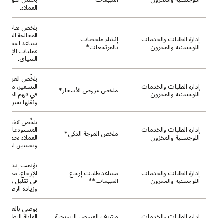
العملاء.
يلخص تفاصيل ا
للمعالجة السريعة
إدارة الطلبات والخدمات
إنشاء ملخصات
يساعد العملاء 
اللوجستية والمخزون
بالمرتجعات*
عمليات الإرجاع
السياق.
يلخِّص العروض ا
إدارة الطلبات والخدمات
للتسعير، مما يس
ملخص عروض الأسعار*
اللوجستية والمخزون
في فهم المزايا ا
ونقلها بسرعة.
يلخِّص تنفيذ م
إدارة الطلبات والخدمات
المستودعات، مم
ملخص الموجة الذكي*
اللوجستية والمخزون
للعملاء تحديد 
وتحسين الإنتاجي
يؤتمت إنشاء ط
إدارة الطلبات والخدمات
مساعد طلبات إرجاع
الإرجاع، مما يسا
اللوجستية والمخزون
المبيعات**
في تقليل وقت ا
وزيادة الرضا.
يوصي بالعروض ا
إدارة الطلبات والخدمات
مشرف العروض الترويجية
القابلة للتطبيق،