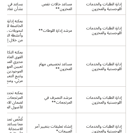
إدارة الطلبات والخدمات
مساعد حالات نقص
يساعد في تقدي
اللوجستية والمخزون
المخزون**
بشأن نفاد المخ
يمكنه إدارة الأ
الخاضعة للتحكم
إدارة الطلبات والخدمات
مرشد إدارة اللوطات**
لتحويلات وحدا
اللوجستية والمخزون
وأنشطة التحكم 
من خلال إدخال
يمكنه التكامل م
القوى العاملة ل
مديري المستود
إدارة الطلبات والخدمات
مساعد تخصيص مهام
تعيين المهام لل
اللوجستية والمخزون
المخزون**
الموجودين في ال
وتتبع التعيينا
مرئي، ومنع التحم
يمكنه تحديد ت
إدارة الطلبات والخدمات
مرشد التصرف في
المرتجعات ومعا
اللوجستية والمخزون
المرتجعات**
لضمان الاستخدا
للأصول المرتجعة
تُلخِّص تعديلات
مما يساعد العمل
إدارة الطلبات والخدمات
إنشاء تعليقات بتغيير أمر
الاستجابة بسرعة
اللوجستية والمخزون
المبيعات*