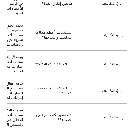
إدارة التكاليف
ملخص إقفال الفترة*
في توفير الوقت
الأخطاء أثناء عم
الفترة.
يحدد الحلول ويق
بخصوص أخطاء ا
استكشاف أخطاء معالجة
إدارة التكاليف
مما يساعد العمل
التكاليف وإصلاحها*
تسريع حل المش
والحفاظ على الدق
يوجِّه قرارات إعد
مما يساعد العمل
إدارة التكاليف
مساعد إعداد التكاليف**
خيارات مدروسة
التنفيذ.
يدعم إقفال فترة 
مساعد إقفال فترة تحديد
مما يتيح للعملا
إدارة التكاليف
التكلفة**
المعلومات بسرع
إجراءات الإقفال
تقدِّر تكاليف أو
أداة تقدير تكلفة أمر عمل
مما يساعد العمل
إدارة التكاليف
الصيانة**
التحقق من المو
وتحسين التخطي