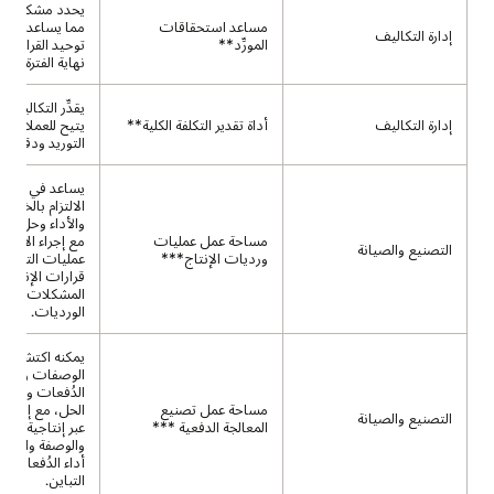
يحدد مشكلات ا
مساعد استحقاقات
مما يساعد العمل
إدارة التكاليف
المورِّد**
توحيد القرارات
نهاية الفترة.
يقدِّر التكاليف ا
إدارة التكاليف
أداة تقدير التكلفة الكلية**
يتيح للعملاء ت
التوريد ودقة التن
يساعد في الحفا
الالتزام بالخطة 
والأداء وحل الا
مساحة عمل عمليات
مع إجراء الاستد
التصنيع والصيانة
ورديات الإنتاج***
عمليات التصني
قرارات الإنتاج،
المشكلات، وتح
الورديات.
يمكنه اكتشاف
الوصفات والان
الدُفعات وتوجيه
مساحة عمل تصنيع
الحل، مع إجراء 
التصنيع والصيانة
المعالجة الدفعية ***
عبر إنتاجية التص
والوصفة والجود
أداء الدُفعات و
التباين.