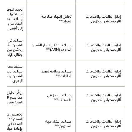
يحدد اللوطات ا
من انتهاء الصلا
إدارة الطلبات والخدمات
تحليل انتهاء صلاحية
يساعد العملاء ف
اللوجستية والمخزون
المواد**
النفايات وزيادة
إلى أقصى حد.
يساعد في إنشا
إدارة الطلبات والخدمات
مساعد إنشاء إشعار الشحن
اللوجستية والمخزون
المتقدم (ASN)**
يحسِّن من رؤية ا
ويقلل الإدخال ا
يبسِّط معالجة ال
إدارة الطلبات والخدمات
مساعد معالجة تنفيذ
يساعد العملاء 
اللوجستية والمخزون
الطلبات**
الشحن وتقليل ا
اليدوي.
يوفِّر تحليل بالع
إدارة الطلبات والخدمات
مساعد العجز في
مما يتيح للعملا
اللوجستية والمخزون
الأصناف**
العجز بسرعة.
يُخصص مهام
المستودعات، م
إدارة الطلبات والخدمات
مساعد إنشاء مهام
العملاء في تحسي
اللوجستية والمخزون
المخزون**
وإعادة موازنة ال