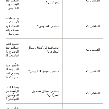
المشتريات
يساعد العملاء ف
للمورِّدين *
الوقت وزيادة ن
التفاوض.
ينتج ملخصات 
لأحداث التفاوض
المشتريات
ملخص التفاوض*
للعملاء فهم نتا
بسرعة واتخاذ ق
مدروسة.
تصيغ اتصال ال
المساعدة في كتابة رسائل
يساعد العملاء 
المشتريات
التفاوض*
الوضوح والكفاء
تفاعلات المورِّد
يلخِّص مرفقات ا
للمراجعة السريع
المشتريات
ملخص بمرفق التفاوض*
يسمح للعملاء ب
عمليات الاعتماد
يسلط الضوء على
ملخص بمرفق تسجيل
الرئيسة من مس
المشتريات
المورِّدين*
المورِّدين، مما 
المورِّدين أسرع 
يلخِّص جميع تف