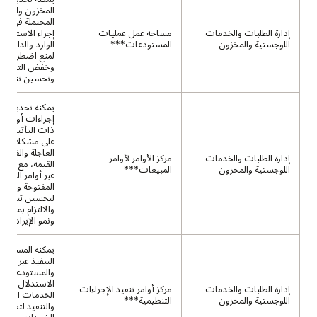
المخزون والعمل
المحتملة في ال
إدارة الطلبات والخدمات
مساحة عمل عمليات
إجراء الاستدلال 
اللوجستية والمخزون
المستودعات***
الوارد والداخلية
لمنع اضطرابات 
وخفض التكاليف
وتحسين تنفيذ ا
يمكنه تحديد أو
إجراءات أوامر ا
ذات التأثير الكبي
على مشكلات ال
العاجلة والفرص 
إدارة الطلبات والخدمات
مركز الأوامر لأوامر
القيمة، مع إجرا
اللوجستية والمخزون
المبيعات***
عبر أوامر المبي
المفتوحة والمخ
لتحسين تنفيذ ا
والالتزام بمواعي
ونمو الإيرادات.
يمكنه المساعد
التنفيذ عبر عملي
والمستودعات، م
الاستدلال عبر 
إدارة الطلبات والخدمات
مركز أوامر تنفيذ الإجراءات
الخدمات اللوجس
اللوجستية والمخزون
التنظيمية***
والتنفيذ لتقليل