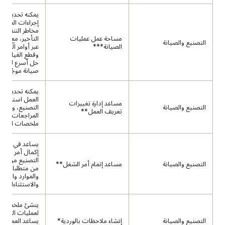
يمكنه تحديد أو
إجراءات الصيانة
مخاطر التنفيذ 
مساحة عمل عمليات
التأخير، مع إجرا
التصنيع والصيانة
الصيانة***
عبر أوامر العمل
وقطع الغيار لل
حل أسرع للمشك
صيانة موجّهة.
يمكنه تحديث ت
العمل استنادًا 
مساعد إدارة تغييرات
التصنيع والصيانة
التصنيع، وتطبي
تعريف العمل**
المراجعات، وإعد
ملخصات الموافق
يساعد في تبسي
إكمال أمر العم
التصنيع من خلا
التصنيع والصيانة
مساعد إتمام أمر الشغل**
من متطلبات الم
والموارد والمخ
والاستثناءات ال
ينشئ ملخصات ب
لعمليات التصني
التصنيع والصيانة
إنشاء ملاحظات بالوردية*
يساعد العملاء 