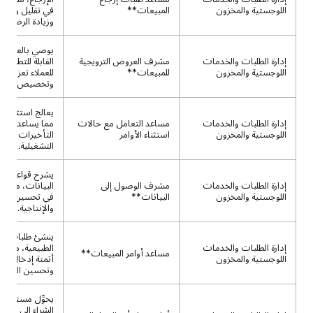
اللوجستية والمخزون
المبيعات**
في تقليل وقت ا
وزيادة الرضا.
يوصي بالعروض ا
إدارة الطلبات والخدمات
مشرف العروض الترويجية
القابلة للتطبيق،
اللوجستية والمخزون
للمبيعات**
للعملاء تعزيز ال
وتخصيص العر
يعالج استثناءات
إدارة الطلبات والخدمات
مساعد التعامل مع حالات
مما يساعد العمل
اللوجستية والمخزون
استثناء الأوامر
التأخيرات والت
التشغيلية.
يشرح قواعد الو
إدارة الطلبات والخدمات
مشرف الوصول إلى
البيانات، مما يس
اللوجستية والمخزون
البيانات**
في تحسين الأم
والإنتاجية.
ينشئ طلبات من 
إدارة الطلبات والخدمات
الطبيعية، مما يت
مساعد أوامر المبيعات**
اللوجستية والمخزون
أتمتة إدخال الط
وتحسين الدقة.
يحوِّل مستندات 
الشراء إلى ملفا