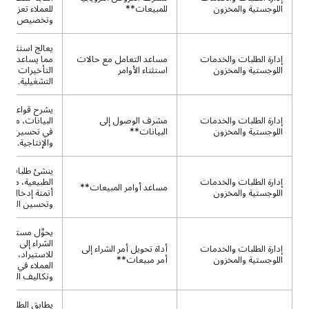
اللوجستية والمخزون
للمبيعات**
للعملاء تعزيز ال
وتخصيص العر
يعالج استثناءات
إدارة الطلبات والخدمات
مساعد التعامل مع حالات
مما يساعد العمل
اللوجستية والمخزون
استثناء الأوامر
التأخيرات والت
التشغيلية.
يشرح قواعد الو
إدارة الطلبات والخدمات
مشرف الوصول إلى
البيانات، مما يس
اللوجستية والمخزون
البيانات**
في تحسين الأم
والإنتاجية.
ينشئ طلبات من 
إدارة الطلبات والخدمات
الطبيعية، مما يت
مساعد أوامر المبيعات**
اللوجستية والمخزون
أتمتة إدخال الط
وتحسين الدقة.
يحوِّل مستندات 
الشراء إلى ملفا
إدارة الطلبات والخدمات
أداة تحويل أمر الشراء إلى
للاستيراد، مما 
اللوجستية والمخزون
أمر مبيعات**
العملاء في تقليل
وتكاليف المعالج
يطابق الطلبات