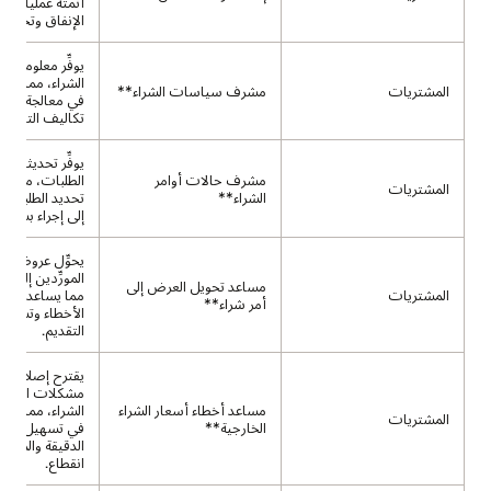
أتمتة عمليات 
الإنفاق وتحسينه
يوفِّر معلومات
الشراء، مما يساع
المشتريات
مشرف سياسات الشراء**
في معالجة الامت
تكاليف التدريب
يوفِّر تحديثات ب
مشرف حالات أوامر
الطلبات، مما يتي
المشتريات
الشراء**
تحديد الطلبات ا
إلى إجراء بسرعة.
يحوِّل عروض أس
المورِّدين إلى ط
مساعد تحويل العرض إلى
المشتريات
مما يساعد العمل
أمر شراء**
الأخطاء وتسريع 
التقديم.
يقترح إصلاحات
مشكلات استيرا
مساعد أخطاء أسعار الشراء
الشراء، مما يساع
المشتريات
الخارجية**
في تسهيل الات
الدقيقة والمشت
انقطاع.