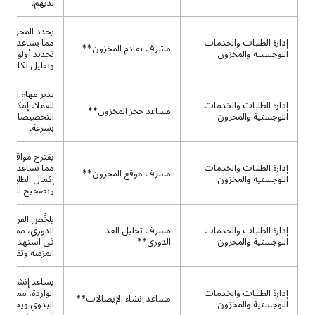
لديهم.
يحدد المخزون ب
إدارة الطلبات والخدمات
مما يساعد العمل
مشرف تقادم المخزون**
اللوجستية والمخزون
تحديد أولويات
وتقليل تكاليف ا
يدير مهام الحجز،
إدارة الطلبات والخدمات
للعملاء إمكانية 
مساعد حجز المخزون**
اللوجستية والمخزون
التخصيصات وتح
بسرعة.
يقترح مواقع تخز
إدارة الطلبات والخدمات
مما يساعد العمل
مشرف موقع المخزون**
اللوجستية والمخزون
إكمال الطلبات ب
وتصحيح التعار
يلخِّص الفروق ف
إدارة الطلبات والخدمات
مشرف تحليل العد
الدوري، مما يسا
اللوجستية والمخزون
الدوري**
في استهداف ا
المزمنة وتقليل 
يساعد إنشاء ال
إدارة الطلبات والخدمات
الواردة، مما يقل
مساعد إنشاء الإيصالات**
اللوجستية والمخزون
اليدوي ويحسِّن