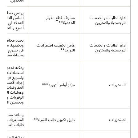
المخزون.
يوصي بقطع الغي
إدارة الطلبات والخدمات
مشرف قطع الغيار
أساس التاريخ، 
اللوجستية والمخزون
الخدمية**
العملاء في حل 
أسرع وأتمتة الط
يحدد مخاطر التو
إدارة الطلبات والخدمات
عامل تخفيف اضطرابات
ويخففها، مما يس
اللوجستية والمخزون
التوريد**
في تسريع الاست
وحماية مستويات
يمكنه تحديد أو
استثناءات الت
وتسريع قرارات ا
إجراء الاستدلال 
المشتريات
مركز أوامر التوريد***
المفاوضات الجا
وعمليات التواصل
الوفورات وتقليل
وتحسين الاعتما
يساعد مستخدم
المشتريات
دليل تكوين طلب الشراء**
المشتريات الذات
طلبات الشراء وإ
يمكنه اقتراح تغ