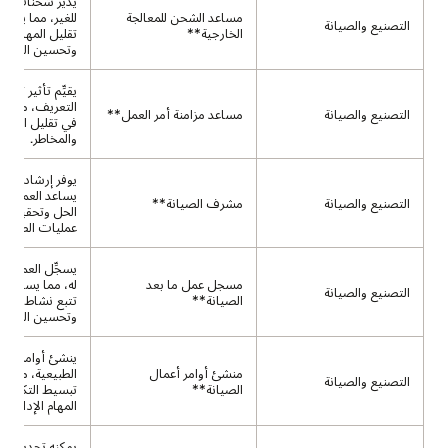
يدير شحنات ال
مساعد الشحن للمعالجة
للغير، مما يساعد
التصنيع والصيانة
الخارجية**
تقليل المهام الي
وتحسين التعاون
يقيِّم تأثير تغيي
التعريف، مما يس
التصنيع والصيانة
مساعد مزامنة أمر العمل**
في تقليل الاضط
والمخاطر.
يوفر إرشادات ا
يساعد العملاء 
التصنيع والصيانة
مشرف الصيانة**
الحل وتحقيق ال
عمليات الصيانة.
يسجِّل العمل غي
مسجل عمل ما بعد
له، مما يساعد ا
التصنيع والصيانة
الصيانة**
تتبع نشاط الصيا
وتحسين الموثوق
ينشئ أوامر عمل
منشئ أوامر أعمال
الطبيعية، مما يت
التصنيع والصيانة
الصيانة**
تبسيط التكوين 
المهام الإدارية.
يمكنه تحديد م