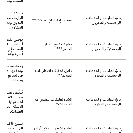
المزمنة وتقليل 
يساعد إنشاء ال
إدارة الطلبات والخدمات
الواردة، مما يقل
مساعد إنشاء الإيصالات**
اللوجستية والمخزون
اليدوي ويحسِّن
المخزون.
يوصي بقطع الغي
إدارة الطلبات والخدمات
مشرف قطع الغيار
أساس التاريخ، 
اللوجستية والمخزون
الخدمية**
العملاء في حل 
أسرع وأتمتة الط
يحدد مخاطر التو
إدارة الطلبات والخدمات
عامل تخفيف اضطرابات
ويخففها، مما يس
اللوجستية والمخزون
التوريد**
في تسريع الاست
وحماية مستويات
تُلخِّص تعديلات
مما يساعد العمل
إدارة الطلبات والخدمات
إنشاء تعليقات بتغيير أمر
الاستجابة بسرعة
اللوجستية والمخزون
المبيعات*
الأسئلة المتعلق
الطلبات.
ينشئ تأكيدات ب
إدارة الطلبات والخدمات
إنشاء إشعار استلام بأوامر
التي تواجه العمل
اللوجستية والمخزون
المبيعات*
يحسِّن التواصل