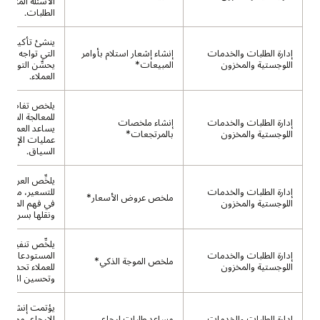
الأسئلة المتعلق
الطلبات.
ينشئ تأكيدات ب
إدارة الطلبات والخدمات
إنشاء إشعار استلام بأوامر
التي تواجه العمل
اللوجستية والمخزون
المبيعات*
يحسِّن التواصل
العملاء.
يلخص تفاصيل ا
للمعالجة السريعة
إدارة الطلبات والخدمات
إنشاء ملخصات
يساعد العملاء 
اللوجستية والمخزون
بالمرتجعات*
عمليات الإرجاع
السياق.
يلخِّص العروض ا
إدارة الطلبات والخدمات
للتسعير، مما يس
ملخص عروض الأسعار*
اللوجستية والمخزون
في فهم المزايا ا
ونقلها بسرعة.
يلخِّص تنفيذ م
إدارة الطلبات والخدمات
المستودعات، مم
ملخص الموجة الذكي*
اللوجستية والمخزون
للعملاء تحديد 
وتحسين الإنتاجي
يؤتمت إنشاء ط
إدارة الطلبات والخدمات
مساعد طلبات إرجاع
الإرجاع، مما يسا