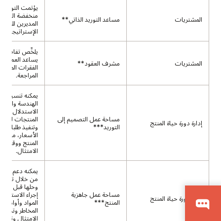
يؤتمت التوريد 
منخفضة القيمة،
المشتريات
مساعد التوريد الذاتي**
المديرين للمفا
الإستراتيجية.
يلخِّص تفاصيل ا
يساعد العملاء 
المشتريات
مشرف العقود**
الفقرات المعقد
المراجعة.
يمكنه تنسيق ال
الهندسة والتوريد
الاستدلال عبر
مساحة عمل التصميم إلى
المنتجات لتحدي
إدارة دورة حياة المنتج
التوريد***
وتنفيذ طلبات 
الأسعار، ما يقلل
المنتج ووقت ال
الامتثال.
يمكنه دعم جاهزي
من خلال تحديد 
وحلها قبل الإطل
مساحة عمل جاهزية
إجراء الاستدلال 
إدارة دورة حياة المنتج
المنتج***
المواد وأوامر ا
المخاطر وتحسين 
الامتثال وتسري