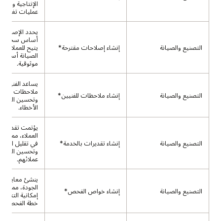
الإنتاجية والتوا
عمليات تغيير ال
يحدد الإصلاحا
أساس سجل الخ
التصنيع والصيانة
إنشاء إصلاحات مقترحة*
يتيح للعملاء ح
الصيانة أسرع و
موثوقية.
يساعد الفنيين ف
ملاحظات تسليم م
التصنيع والصيانة
إنشاء ملاحظات للفنيين*
وتحسين التعاون
الأخطاء.
يؤتمت تقدير تك
العملاء، مما يسا
التصنيع والصيانة
إنشاء تقديرات بالخدمة*
في تقليل الجهد 
وتحسين التواص
عملائهم.
ينشئ معايير ل
الجودة، مما يتيح
التصنيع والصيانة
إنشاء خواص الفحص*
إمكانية التتبع ا
خطة الفحص.