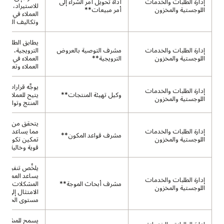
إدارة الطلبات والخدمات
أداة تحويل أمر الشراء إلى
للاستيراد، مما 
اللوجستية والمخزون
أمر مبيعات**
العملاء في تقليل
وتكاليف المعالج
يطابق الطلبات
إدارة الطلبات والخدمات
مشرف التوصية بالعروض
الترويجية، مما 
اللوجستية والمخزون
الترويجية**
العملاء في تحس
العملاء وتعزيز ا
يوجِّه قرارات ال
إدارة الطلبات والخدمات
وكيل تهيئة المنتجات**
يتيح للعملاء تح
اللوجستية والمخزون
المنتج وتوافقه.
يتحقق من اتساق
إدارة الطلبات والخدمات
مما يساعد العمل
مشرف قواعد المكون**
اللوجستية والمخزون
تمكين تكوينات
قوية وخالية من
يلخِّص تنفيذ ال
يساعد العملاء 
إدارة الطلبات والخدمات
مشرف أبحاث الموجة**
المشكلات وتح
اللوجستية والمخزون
الامتثال إلى ات
مستوى الخدمة (SLA)
يسمح للمشرفي