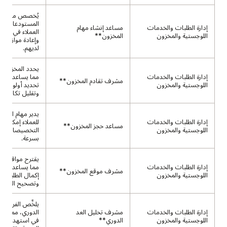
يُخصص مهام
المستودعات، م
إدارة الطلبات والخدمات
مساعد إنشاء مهام
العملاء في تحسي
اللوجستية والمخزون
المخزون**
وإعادة موازنة ال
لديهم.
يحدد المخزون ب
إدارة الطلبات والخدمات
مما يساعد العمل
مشرف تقادم المخزون**
اللوجستية والمخزون
تحديد أولويات
وتقليل تكاليف ا
يدير مهام الحجز،
إدارة الطلبات والخدمات
للعملاء إمكانية 
مساعد حجز المخزون**
اللوجستية والمخزون
التخصيصات وتح
بسرعة.
يقترح مواقع تخز
إدارة الطلبات والخدمات
مما يساعد العمل
مشرف موقع المخزون**
اللوجستية والمخزون
إكمال الطلبات ب
وتصحيح التعار
يلخِّص الفروق ف
إدارة الطلبات والخدمات
مشرف تحليل العد
الدوري، مما يسا
اللوجستية والمخزون
الدوري**
في استهداف ا