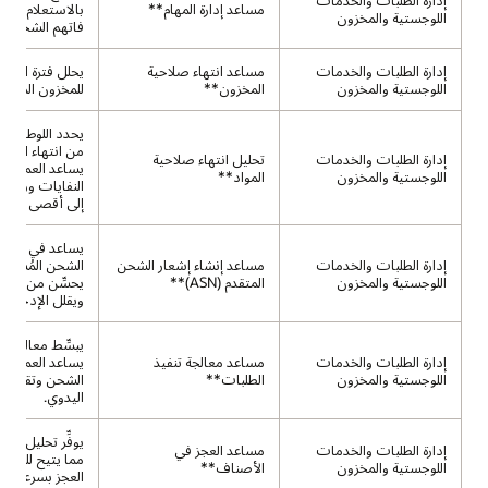
إدارة الطلبات والخدمات
مساعد إدارة المهام**
بالاستعلام عن ا
اللوجستية والمخزون
فاتهم الشحن لذل
إدارة الطلبات والخدمات
مساعد انتهاء صلاحية
يحلل فترة الصلاح
اللوجستية والمخزون
المخزون**
للمخزون المراقب
يحدد اللوطات ا
من انتهاء الصلا
إدارة الطلبات والخدمات
تحليل انتهاء صلاحية
يساعد العملاء ف
اللوجستية والمخزون
المواد**
النفايات وزيادة
إلى أقصى حد.
يساعد في إنشا
إدارة الطلبات والخدمات
مساعد إنشاء إشعار الشحن
اللوجستية والمخزون
المتقدم (ASN)**
يحسِّن من رؤية ا
ويقلل الإدخال ا
يبسِّط معالجة ال
إدارة الطلبات والخدمات
مساعد معالجة تنفيذ
يساعد العملاء 
اللوجستية والمخزون
الطلبات**
الشحن وتقليل ا
اليدوي.
يوفِّر تحليل بالع
إدارة الطلبات والخدمات
مساعد العجز في
مما يتيح للعملا
اللوجستية والمخزون
الأصناف**
العجز بسرعة.