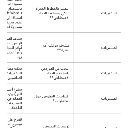
مسودة عقد قيد 
التمييز بالخطوط الحمراء
باستخدام الوظيف
المشتريات
الذكي بمساعدة الذكاء
لـ osoft Word
الاصطناعي**
استنادًا إلى قا
عقود سابقة أو 
مشابهة أخرى.
يساعد المشترين
الوصول بسهولة 
مشرف موقف أمر
المشتريات
أوامر الشراء ال
الشراء**
وأبرز المعلومات
بها.
البحث عن الموردين
يمكنه مطابقة ا
المشتريات
باستخدام الذكاء
المشتريات مع ا
الاصطناعي**
المناسبين.
ينشئ أسئلة حو
المورِّدين، مما 
اقتراحات للتفاوض حول
المشتريات
العملاء في جَمع
المتطلبات*
الصحيحة للمفا
الناجحة.
تقترح على المورِّ
توسيع نطاق الم
توصيات للتفاوض