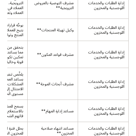
إدارة الطلبات والخدمات
مشرف التوصية بالعروض
الترويجية، مما 
اللوجستية والمخزون
الترويجية**
العملاء في تحس
العملاء وتعزيز ا
يوجِّه قرارات ال
إدارة الطلبات والخدمات
وكيل تهيئة المنتجات**
يتيح للعملاء تح
اللوجستية والمخزون
المنتج وتوافقه.
يتحقق من اتساق
إدارة الطلبات والخدمات
مما يساعد العمل
مشرف قواعد المكون**
اللوجستية والمخزون
تمكين تكوينات
قوية وخالية من
يلخِّص تنفيذ ال
يساعد العملاء 
إدارة الطلبات والخدمات
مشرف أبحاث الموجة**
المشكلات وتح
اللوجستية والمخزون
الامتثال إلى ات
مستوى الخدمة (SLA)
يسمح للمشرفي
إدارة الطلبات والخدمات
مساعد إدارة المهام**
بالاستعلام عن ا
اللوجستية والمخزون
فاتهم الشحن لذل
إدارة الطلبات والخدمات
مساعد انتهاء صلاحية
يحلل فترة الصلاح
اللوجستية والمخزون
المخزون**
للمخزون المراقب