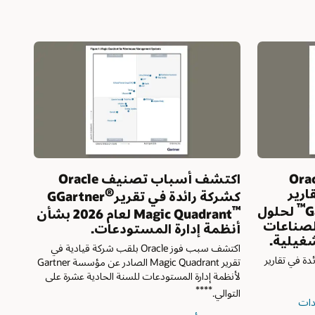
20 بشأن
ي
صادر عن مؤسسة Gartner
ى