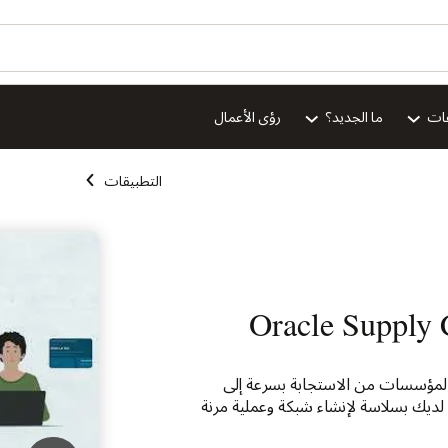
هل ترغ
ion