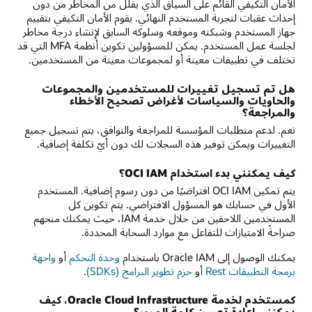
الأمان التكيفي القائم على السياق الذي يقلِّل من المخاطر من دون
إحداث عقبات لتجربة المستخدم النهائي. يقوم الأمان التكيفي بتقييم
جهاز المستخدم وشبكته وموقعه وسلوكه السابق لإنشاء درجة مخاطر
لجلسة عمل المستخدم. يمكن للمسؤولين تكوين أنظمة MFA التي قد
تختلف في تطبيقات معينة أو لمجموعات معينة من المستخدمين.
هل تم تسجيل تغييرات للمستخدمين والمجموعات
والحاويات والسياسات لأغراض تصحيح الأخطاء
والمراجعة؟
نعم. لدعم متطلبات المؤسسة للمراجعة والتوافق، يتم تسجيل جميع
التغييرات ويمكن توفير هذه السجلات لك دون أيّ تكلفة إضافية.
كيف يمكنني بدء استخدام OCI IAM؟
يتم تمكين OCI IAM افتراضيًا من دون رسوم إضافية. المستخدم
الأول في حسابك هو المسؤول الافتراضي. يتم تكوين كل
المستخدمين اللاحقين من خلال خدمة IAM، حيث يمكنك منحهم
صراحةً الامتيازات للتفاعل مع موارد السحابة المحددة.
يمكنك الوصول إلى Oracle IAM باستخدام
وحدة التحكم
أو
واجهة
برمجة التطبيقات Rest‏
أو
حزم تطوير البرامج (SDKs)
.
كمستخدم لخدمة Oracle Cloud Infrastructure، كيف
يمكنني إعادة تعيين كلمة المرور؟