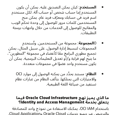
المستخدم
: كيان يمكن التصديق عليه. يمكن أن يكون
المستخدم إما حساب شخص أو حساب آلة. لكل مستخدم
اسم فريد في حسابك ومعرّف فريد عام. يمكن منح
المستخدمين كلمات مرور للوصول إلى وحدة تحكم الويب
والمفاتيح للوصول إلى الخدمات من خلال واجهات برمجة
التطبيقات.
0
المجموعة
: مجموعة من المستخدمين. وتُستخدم
المجموعات لتبسيط إدارة الوصول. على سبيل المثال، يمكن
تجميع مطوري البرامج معًا كأعضاء في مجموعة "المطورين"،
ما يتيح لهم قراءة و/أو تعديل التعليمات البرمجية. يمكن أن
يكون مستخدم واحد عضوًا في مجموعات متعددة.
النظام
: مستند يحدِّد من يمكنه الوصول إلى موارد OCI
والامتيازات التي يمتلكها. يتألف النظام من عبارات نظام
تستفيد من صياغة اللغة الطبيعية.
ما الذي يميز نهج Oracle Cloud Infrastructure فيما
يتعلق بخدمة Identity and Access Management؟
باستخدام OCI IAM، يمكنك الاستفادة من نموذج واحد للمصادقة
والترخيص عبر جميع خدمات Oracle Cloud وCloud Application.