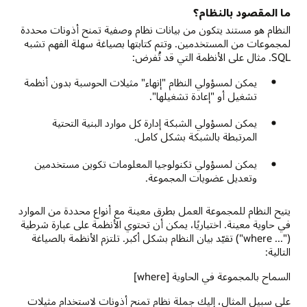
ما المقصود بالنظام؟
النظام هو مستند يتكون من بيانات نظام وصفية تمنح أذونات محددة
لمجموعات من المستخدمين. وتتم كتابتها بصياغة سهلة الفهم تشبه
SQL. مثال على الأنظمة التي قد تُفرض:
يمكن لمسؤولي النظام "إنهاء" مثيلات الحوسبة بدون أنظمة
تشغيل أو "إعادة تشغيلها".
يمكن لمسؤولي الشبكة إدارة كل موارد البنية التحتية
المرتبطة بالشبكة بشكل كامل.
يمكن لمسؤولي تكنولوجيا المعلومات تكوين مستخدمين
وتعديل عضويات المجموعة.
يتيح النظام للمجموعة العمل بطرق معينة مع أنواع محددة من الموارد
في حاوية معينة. اختياريًا، يمكن أن تحتوي الأنظمة على عبارة شرطية
("‎wher‎e ...‎") تقيّد بيان النظام بشكل أكبر. تلتزم الأنظمة بالصياغة
التالية:
السماح بالمجموعة في الحاوية [where]
على سبيل المثال، إليك جملة نظام تمنح أذونات لاستخدام مثيلات