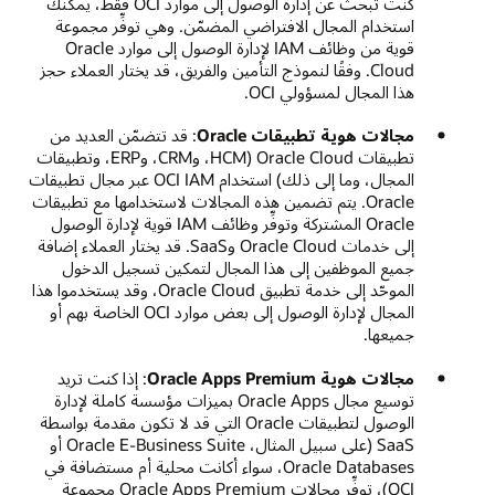
كنت تبحث عن إدارة الوصول إلى موارد OCI فقط، يمكنك
استخدام المجال الافتراضي المضمّن. وهي توفِّر مجموعة
قوية من وظائف IAM لإدارة الوصول إلى موارد Oracle
Cloud. وفقًا لنموذج التأمين والفريق، قد يختار العملاء حجز
هذا المجال لمسؤولي OCI.
مجالات هوية تطبيقات Oracle‏
: قد تتضمّن العديد من
تطبيقات Oracle Cloud (HCM، وCRM، وERP، وتطبيقات
المجال، وما إلى ذلك) استخدام OCI IAM عبر مجال تطبيقات
Oracle. يتم تضمين هذه المجالات لاستخدامها مع تطبيقات
Oracle المشتركة وتوفِّر وظائف IAM قوية لإدارة الوصول
إلى خدمات Oracle Cloud وSaaS. قد يختار العملاء إضافة
جميع الموظفين إلى هذا المجال لتمكين تسجيل الدخول
الموحّد إلى خدمة تطبيق Oracle Cloud، وقد يستخدموا هذا
المجال لإدارة الوصول إلى بعض موارد OCI الخاصة بهم أو
جميعها.
مجالات هوية Oracle Apps Premium‏
: إذا كنت تريد
توسيع مجال Oracle Apps بميزات مؤسسة كاملة لإدارة
الوصول لتطبيقات Oracle التي قد لا تكون مقدمة بواسطة
SaaS (على سبيل المثال، Oracle E-Business Suite أو
Oracle Databases، سواء أكانت محلية أم مستضافة في
OCI)، توفِّر مجالات Oracle Apps Premium مجموعة