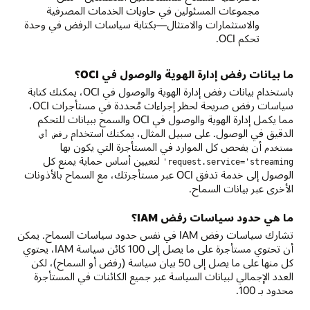
مجموعات المسئولين في حاويات الخدمات المصرفية
والاستثمارات والامتثال—بكتابة سياسات الرفض في وحدة
تحكم OCI.
ما بيانات رفض إدارة الهوية والوصول في OCI؟
باستخدام بيانات رفض إدارة الهوية والوصول في OCI، يمكنك كتابة
سياسات رفض صريحة لحظر إجراءات مُحددة في مستأجرات OCI،
مما يكمل إدارة الهوية والوصول في OCI والسمح ببيانات للتحكم
الدقيق في الوصول. على سبيل المثال، يمكنك استخدام
رفض أي
أن يفحص كل الموارد في المستأجرة التي يكون بها
مستخدم
لتعيين أساس حماية يمنع كل
request.service='streaming'
الوصول إلى خدمة تدفق OCI عبر مستأجرتك، مع السماح بالأذونات
الأخرى عبر بيانات السماح.
ما هي حدود سياسات رفض IAM؟
تشارك سياسات رفض IAM في نفس حدود سياسات السماح. يمكن
أن تحتوي مستأجرة على ما يصل إلى 100 كائن سياسة IAM، يحتوي
كل منها على ما يصل إلى 50 بيان سياسة (رفض أو السماح)، لكن
العدد الإجمالي لبيانات السياسة عبر جميع الكائنات في المستأجرة
محدود بـ 100.