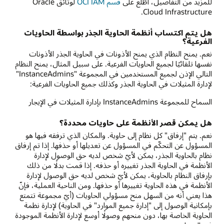
للمزيد من التفاصيل، اطّلع على
قسم ‏OCI IAM‏
لوثائق Oracle
Cloud Infrastructure.
هل يتم اكتساب أنظمة الحاوية الجذر بواسطة الحاويات
الفرعية؟
نعم. يمنح النظام الذي يمنح الأذونات في الحاوية الجذر الأذونات
نفسها تلقائيًا لجميع الحاويات الفرعية. على سبيل المثال، يمنح النظام
التالي الإذن لجميع المستخدمين في المجموعة "InstanceAdmins"
لإدارة المثيلات في الحاوية الجذر وكذلك جميع الحاويات الفرعية:
السماح للمجموعة InstanceAdmins بإدارة المثيلات في الإيجار
هل يمكن قصر الأنظمة على حاويات محددة؟
نعم. يتم "إرفاق" كل نظام إلى حاوية. والمكان الذي ترفقه فيها هو
المسؤول عن التحكّم في المسؤول عن تعديلها أو حذفها. إذا تم إرفاق
نظام بالحاوية الجذر، يمكن لأيّ شخص لديه حق الوصول لإدارة
الأنظمة في الحاوية الجذر تغييره أو حذفه. إذا قمت بدلًا من ذلك
بإرفاق النظام بالحاوية، يمكن لأيّ شخص لديه حق الوصول لإدارة
الأنظمة في هذه الحاوية تغييرها أو حذفها. ومن الناحية العملية، فإنّ
هذا يعني أنه من السهل منح مسؤولي الحاويات (أيّ مجموعة تتمتع
بإمكانية الوصول إلى "إدارة جميع الموارد" في الحاوية) لإدارة نظمة
الحاوية الخاصة بها، دون منحهم وصولًا أوسع لإدارة الأنظمة الموجودة