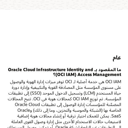
عام
ما المقصود بـ Oracle Cloud Infrastructure Identity and
Access Management ‏(OCI IAM)؟
OCI IAM هي خدمة أصلية لـ OCI توفر ميزات إدارة الهوية والوصول
على مستوى المؤسسة مثل المصادقة القوية والتكييفية وإدارة دورة
حياة المستخدم (LCM) وتسجيل الدخول الموحد (SSO) إلى تطبيقات
المؤسسة. تم توزيع OCI IAM كمجالات هوية في OCI. تتيح المجالات
المضمّنة للمؤسسات إدارة الوصول إلى تطبيقات Oracle Cloud
الخاصة بها (الشبكة والحوسبة والتخزين، وما إلى ذلك) وOracle
SaaS. يمكن للعملاء اختيار ترقية أو إنشاء مجالات هوية إضافية
لاستيعاب حالات الاستخدام الأخرى مثل إدارة وصول القوى العاملة
إلى التطبيقات غير التابعة لشركة Oracle، أو تمكين وصول المستهلك