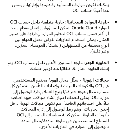
يمكنك تكوين مواردك السحابية وتنظيمها وإدارتها. ويسمى
هذا أحيانًا حساب OCI.
حاوية الموارد السحابية
: حاوية منطقية داخل حساب OCI
لموارد Oracle Cloud. يمكن للمسؤولين إنشاء مقطع واحد
أو أكثر ضمن حساب OCI لتنظيم الموارد وإدارتها. على سبيل
المثال، يمكن استخدام الحاويات لفرض فصل المهام بين
أنواع مختلفة من المسؤولين (الشبكة، الحوسبة، التخزين،
وغير ذلك).
الحاوية الجذر
: حاوية المستوى الأعلى داخل حساب OCI. يتم
إنشاء الحاوية الجذر لك تلقائيًا عند توفير حسابك.
مجالات الهوية
- يمثِّل مجال الهوية مجتمع المستخدمين
في OCI والتكوينات المرتبطة وإعدادات التأمين. يتضمّن كل
حساب مجال هوية افتراضيًا يتيح للعملاء إدارة الوصول إلى
موارد OCI. يمكن للعملاء اختيار إنشاء مجالات هوية إضافية
بناءً على احتياجاتهم الخاصة. يتم تكوين مجالات الهوية داخل
إحدى الحاويات، ويتم ربط الوصول إلى إدارة المجالات
بأذونات الحاوية. يمكن كتابة سياسات الوصول إلى OCI
للسماح للمستخدمين في حاوية محددة/مجال محدد
بالوصول إلى الموارد في الحاويات الأخرى.