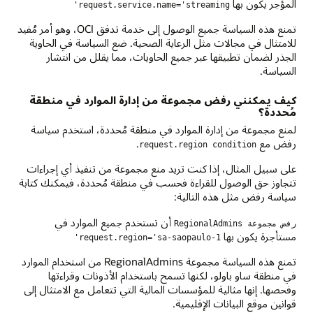
المؤجر يكون بها
request.service.name='streaming'
تمنع هذه السياسة جميع الوصول إلى خدمة تدفق OCI، وهو أمر مُفيد
للامتثال في مجالات مثل الرعاية الصحية. ضع السياسة في الحاوية
الجذر لضمان تطبيقها عبر جميع الحاويات، مما يقلل من انتشار
السياسة.
كيف يمكنني رفض مجموعة من إدارة الموارد في منطقة
مُحددة؟
لمنع مجموعة من إدارة الموارد في منطقة مُحددة، استخدم سياسة
رفض مع
.
request.region condition
على سبيل المثال، إذا كنت تريد منع مجموعة من تنفيذ أي إجراءات
تتجاوز حق الوصول للقراءة فحسب في منطقة مُحددة، فيمكنك كتابة
سياسة رفض مثل هذه التالية:
أن تستخدم جميع الموارد في
رفض مجموعة RegionalAdmins
مستأجرة يكون بها
request.region='sa-saopaulo-1'
تمنع هذه السياسة مجموعة RegionalAdmins من استخدام الموارد
في منطقة ساو باولو، لكنها تسمح باستخدام الأذونات وقراءتها
وفحصها. إنها مثالية للمؤسسات المالية التي تتعامل مع الامتثال إلى
قوانين موقع البيانات الإقليمية.