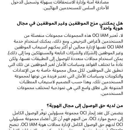
مصادقة آمنة وإدارة الاستحقاقات بسهولة وتسجيل الدخول
الأحادي السلس للمستخدمين النهائيين.
هل يمكنني مزج الموظفين وغير الموظفين في مجال
هوية واحد؟
لا، تَعتبر OCI IAM هذه المجموعات مجموعات منفصلة من
المستخدمين لأغراض الترخيص. ومع ذلك، يمكنك استخدام خدمة
OCI IAM نفسها لإدارة مجالين أو أكثر يمكنهم استيعاب الموظفين
وغير الموظفين (الشركاء والشركات التابعة والمستهلكين وما إلى ذلك).
يمكن استخدام مجالات متعددة للوصول إلى التطبيقات نفسها، ولكن
عادةً ما تختلف القواعد وسياسات الأمان لغير الموظفين عن تلك التي
تنطبق على الموظفين. لكل مجال مجموعة خاصة به من الإعدادات
والتكوينات وسياسات الأمان التي تعتبر فريدة من نوعها لمجموعة
المستخدمين تلك. وهذا حسب التصميم لاستيعاب المتطلبات
المتنوعة على نطاق واسع التي هي نموذجية لمختلف مجموعات
المستخدمين.
من لديه حق الوصول إلى مجال الهوية؟
يتضمن كل عقد إيجار OCI مجموعة مسؤولين توفِّر الوصول الكامل
إلى جميع موارد OCI. من المهم فهم أن كل أعضاء مجموعة مسؤولي
OCI لديهم حق الوصول الكامل لإدارة مجالات هوية OCI IAM. تنصح
Oracle باستخدام هذه المجموعة بعناية. يمكن منح الامتيازات الإدارية