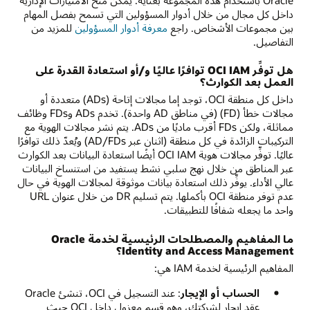
داخل كل مجال من خلال أدوار المسؤولين التي تسمح بفصل المهام
بين مجموعات الأشخاص. راجع
معرفة أدوار المسؤولين
للمزيد من
التفاصيل.
هل توفِّر OCI IAM توافرًا عاليًا و/أو استعادة القدرة على
العمل بعد الكوارث؟
داخل كل منطقة OCI، توجد إما مجالات إتاحة (ADs) متعددة أو
مجالات خطأ (FD) (في مناطق AD واحدة). تخدم ADs وFDs وظائف
مماثلة، ولكن FDs أقرب ماديًا من ADs. يتم نشر مجالات الهوية مع
التركيبات الزائدة في كل منطقة (اثنان عبر AD/FDs) ويُعدّ ذلك توافرًا
عاليًا. توفِّر مجالات هوية OCI IAM أيضًا استعادة البيانات بعد الكوارث
عبر المناطق من خلال نهج سلبي نشط يستفيد من استنساخ البيانات
عالي الأداء. يوفِّر ذلك استعادة بيانات موثوقة لمجالات الهوية في حال
عدم توفر منطقة OCI بأكملها. يتم تسليم DR من خلال عنوان URL
واحد ما يجعله شفافًا للتطبيقات.
ما المفاهيم والمصطلحات الرئيسية لخدمة Oracle
Identity and Access Management؟
المفاهيم الرئيسية لخدمة IAM هي:
الحساب أو الإيجار
: عند التسجيل في OCI، تنشئ Oracle
عقد إيجار لشركتك، وهو قسم معزول داخل OCI حيث