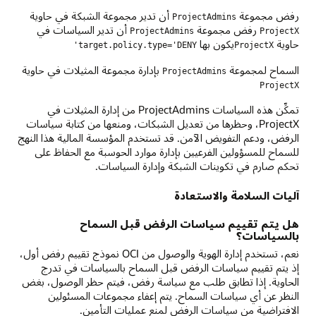
رفض مجموعة
أن تدير مجموعة الشبكة في حاوية
ProjectAdmins
رفض مجموعة
أن تدير السياسات في
ProjectAdmins
ProjectX
حاوية
يكون بها
target.policy.type='DENY'
ProjectX
السماح لمجموعة
بإدارة مجموعة المثيلات في حاوية
ProjectAdmins
ProjectX
تمكِّن هذه السياسات ProjectAdmins من إدارة المثيلات في
ProjectX، وحظرها من تعديل الشبكات، ومنعها من كتابة سياسات
الرفض، ودعم التفويض الآمن. قد تستخدم المؤسسة المالية هذا النهج
للسماح للمسؤولين الفرعيين بإدارة موارد الحوسبة مع الحفاظ على
تحكم صارم في تكوينات الشبكة وإدارة السياسات.
آليات السلامة والاستعادة
هل يتم تقييم سياسات الرفض قبل السماح
بالسياسات؟
نعم، تستخدم إدارة الهوية والوصول من OCI نموذج تقييم رفض أول،
إذ يتم تقييم سياسات الرفض قبل السماح بالسياسات في تدرج
الحاوية. إذا تطابق طلب مع سياسة رفض، فيتم حظر الوصول، بغض
النظر عن أي سياسات السماح. يتم إعفاء مجموعات المسئولين
الافتراضية من سياسات الرفض لمنع عمليات التأمين.