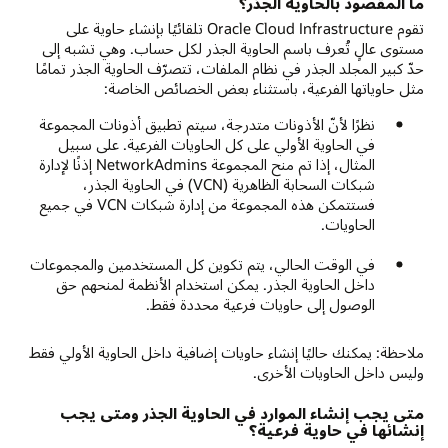
ما المقصود بالحاوية الجذر؟
تقوم Oracle Cloud Infrastructure تلقائيًا بإنشاء حاوية على
مستوى عالٍ تُعرف باسم الحاوية الجذر لكل حساب. وهي تشبه إلى
حدّ كبير المجلد الجذر في نظام الملفات، تتصرّف الحاوية الجذر تمامًا
مثل حاوياتها الفرعية، باستثناء بعض الخصائص الخاصة:
نظرًا لأنّ الأذونات متدرجة، سيتم تطبيق أذونات المجموعة
في الحاوية الأولي على كل الحاويات الفرعية. على سبيل
المثال، إذا تم منح المجموعة NetworkAdmins إذنًا لإدارة
شبكات السحابة الظاهرية (VCN) في الحاوية الجذر،
فستتمكن هذه المجموعة من إدارة شبكات VCN في جميع
الحاويات.
في الوقت الحالي، يتم تكوين كل المستخدمين والمجموعات
داخل الحاوية الجذر. يمكن استخدام الأنظمة لمنحهم حق
الوصول إلى حاويات فرعية محددة فقط.
ملاحظة: يمكنك حاليًا إنشاء حاويات إضافية داخل الحاوية الأولي فقط
وليس داخل الحاويات الأخرى.
متى يجب إنشاء الموارد في الحاوية الجذر ومتى يجب
إنشائها في حاوية فرعية؟