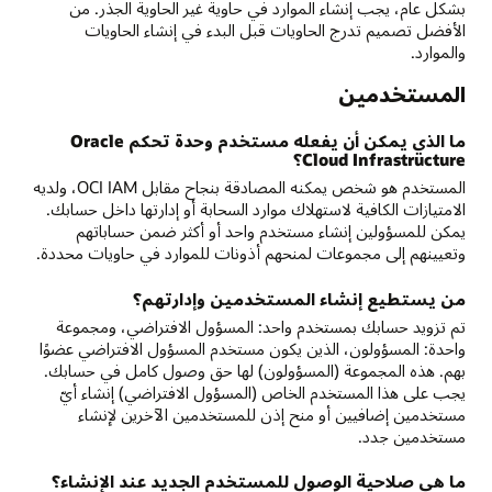
بشكل عام، يجب إنشاء الموارد في حاوية غير الحاوية الجذر. من
الأفضل تصميم تدرج الحاويات قبل البدء في إنشاء الحاويات
والموارد.
المستخدمين
ما الذي يمكن أن يفعله مستخدم وحدة تحكم Oracle
Cloud Infrastructure؟
المستخدم هو شخص يمكنه المصادقة بنجاح مقابل OCI IAM، ولديه
الامتيازات الكافية لاستهلاك موارد السحابة أو إدارتها داخل حسابك.
يمكن للمسؤولين إنشاء مستخدم واحد أو أكثر ضمن حساباتهم
وتعيينهم إلى مجموعات لمنحهم أذونات للموارد في حاويات محددة.
من يستطيع إنشاء المستخدمين وإدارتهم؟
تم تزويد حسابك بمستخدم واحد: المسؤول الافتراضي، ومجموعة
واحدة: المسؤولون، الذين يكون مستخدم المسؤول الافتراضي عضوًا
بهم. هذه المجموعة (المسؤولون) لها حق وصول كامل في حسابك.
يجب على هذا المستخدم الخاص (المسؤول الافتراضي) إنشاء أيّ
مستخدمين إضافيين أو منح إذن للمستخدمين الآخرين لإنشاء
مستخدمين جدد.
ما هي صلاحية الوصول للمستخدم الجديد عند الإنشاء؟