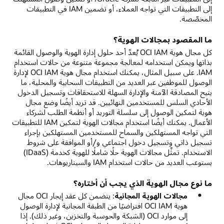
إلى التطبيقات التي تواجه العملاء، أو تضمين IAM في التطبيقات
المخصّصة.
ما المقصود بمجالات الهوية؟
كل مجال هوية OCI IAM يُعدّ أحد حلول إدارة الهوية والوصول القائمة
بذاتها ويمكن استخدامه لمعالجة مجموعة متنوعة من حالات استخدام
IAM. على سبيل المثال، يمكنك استخدام مجال هوية OCI IAM لإدارة
الوصول للموظفين عبر العديد من التطبيقات السحابية والمحلية، ما
يتيح المصادقة الآمنة والإدارة السهلة للاستحقاقات وتسجيل الدخول
الأحادي السلس للمستخدمين النهائيين. قد تريد أيضًا وضع مجال
هوية لتمكين الوصول إلى سلسلة التوريد أو أنظمة الطلب لشركاء
الأعمال. يمكنك أيضًا استخدام مجالات الهوية لتمكين IAM للتطبيقات
التي تواجه المستهلكين والسماح للمستخدمين المستهلكين بإجراء
تسجيل ذاتي وتسجيل دخول اجتماعي و/أو الموافقة على شروط
الاستخدام. تمثِّل مجالات الهوية حلًا شاملًا للهوية كخدمة (IDaaS)
يستوعب العديد من حالات استخدام IAM والسيناريوهات.
ما نوع مجال الهوية الذي يجب أن أختاره؟
مجالات الهوية المجانية
: يتضمن كل عقد إيجار OCI مجال
هوية OCI IAM افتراضيًا من الطبقة المجانية لإدارة الوصول
إلى موارد OCI (الشبكة والحوسبة والتخزين، وغير ذلك). إذا