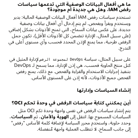
ما هي أفعال البيانات الوصفية التي تدعمها سياسات
رفض IAM، وهل هي جديدة أم موجودة؟
تستخدم سياسات رفض IAM أفعال البيانات الوصفية الحالية: يدير
ويستخدم ويقرأ ويفحص. لم يتم إدخال أي أفعال بيانات وصفية
جديدة. على عكس بيانات السماح، التي تمنح الأذونات بشكل إضافي
(على سبيل المثال، الإدارة تتضمن كل الأذونات الأقل)، تكون جمل
الرفض طرحية، مما يمنع الإذن المحدد فحسب وأي مستوى أعلى في
التدرج.
على سبيل المثال، سياسة
لإدارة المثيل في
DevOps لمجموعة الرفض
كتل منتج الحاوية فحسب، هي إذن الإدارة، مما يسمح لـ DevOps
بتنفيذ إجراءات الاستخدام والقراءة والفحص. مع ذلك، يمنع رفض
الفحص جميع الأذونات، لأنه إذن على المستوى الأساس.
إنشاء السياسات وإدارتها
أين يمكنني كتابة سياسات الرفض في وحدة تحكم OCI؟
يتم إنشاء سياسات الرفض في نفس واجهة وحدة تكم OCI مثل
السياسات المسموح بها. انتقل إلى
الهوية والأمان
، ثم
السياسات
،
وحدد حاوية، واستخدم محرر السياسة لإضافة كلمة الأساس "رفض"
إلى جانب السماح. لا تتطلب العملية واجهة مُنفصلة.