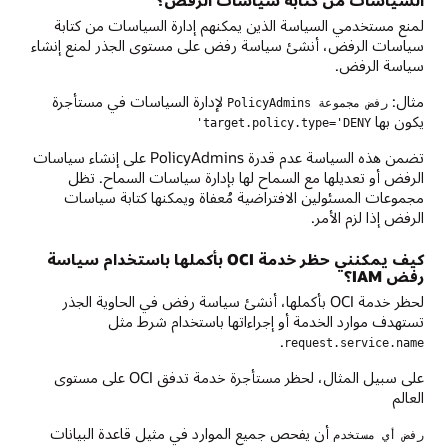
لمنع مستخدمي السياسة الذين يمكنهم إدارة السياسات من كتابة
سياسات الرفض، أنشئ سياسة رفض على مستوى الجذر لمنع إنشاء
سياسة الرفض.
مثال:
لإدارة السياسات في مستأجرة
رفض مجموعة PolicyAdmins
يكون بها
target.policy.type='DENY'
تضمن هذه السياسة عدم قدرة PolicyAdmins على إنشاء سياسات
الرفض أو تعديلها مع السماح لها بإدارة سياسات السماح. تظل
مجموعات المسئولين الافتراضية مُعفاة ويمكنها كتابة سياسات
الرفض إذا لزم الأمر.
كيف يمكنني حظر خدمة OCI بأكملها باستخدام سياسة
رفض IAM؟
لحظر خدمة OCI بأكملها، أنشئ سياسة رفض في الحاوية الجذر
تستهدف موارد الخدمة أو إجراءاتها باستخدام شرط مثل
.
request.service.name
على سبيل المثال، لحظر مستأجرة خدمة تدفق OCI على مستوى
العالم
أن يفحص جميع الموارد في مثيل قاعدة البيانات
رفض أي مستخدم