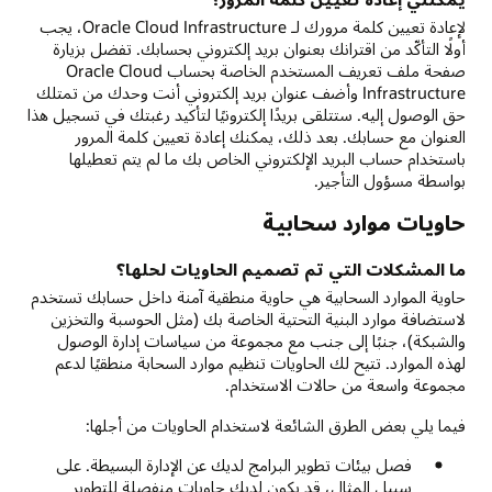
لإعادة تعيين كلمة مرورك لـ Oracle Cloud Infrastructure، يجب
أولًا التأكّد من اقترانك بعنوان بريد إلكتروني بحسابك. تفضل بزيارة
صفحة ملف تعريف المستخدم الخاصة بحساب Oracle Cloud
Infrastructure وأضف عنوان بريد إلكتروني أنت وحدك من تمتلك
حق الوصول إليه. ستتلقى بريدًا إلكترونيًا لتأكيد رغبتك في تسجيل هذا
العنوان مع حسابك. بعد ذلك، يمكنك إعادة تعيين كلمة المرور
باستخدام حساب البريد الإلكتروني الخاص بك ما لم يتم تعطيلها
بواسطة مسؤول التأجير.
حاويات موارد سحابية
ما المشكلات التي تم تصميم الحاويات لحلها؟
حاوية الموارد السحابية هي حاوية منطقية آمنة داخل حسابك تستخدم
لاستضافة موارد البنية التحتية الخاصة بك (مثل الحوسبة والتخزين
والشبكة)، جنبًا إلى جنب مع مجموعة من سياسات إدارة الوصول
لهذه الموارد. تتيح لك الحاويات تنظيم موارد السحابة منطقيًا لدعم
مجموعة واسعة من حالات الاستخدام.
فيما يلي بعض الطرق الشائعة لاستخدام الحاويات من أجلها:
فصل بيئات تطوير البرامج لديك عن الإدارة البسيطة. على
سبيل المثال، قد يكون لديك حاويات منفصلة للتطوير