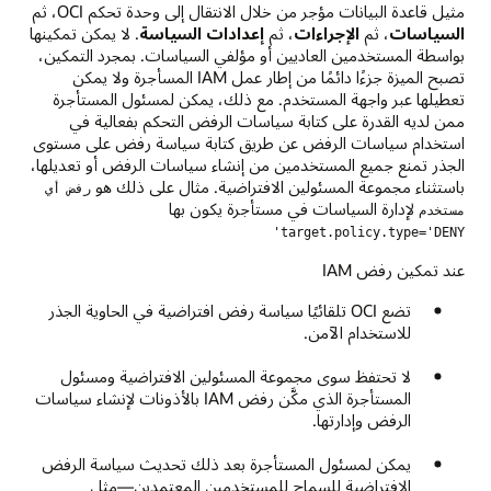
مثيل قاعدة البيانات مؤجر من خلال الانتقال إلى وحدة تحكم OCI، ثم
السياسات
، ثم
الإجراءات
، ثم
إعدادات السياسة
. لا يمكن تمكينها
بواسطة المستخدمين العاديين أو مؤلفي السياسات. بمجرد التمكين،
تصبح الميزة جزءًا دائمًا من إطار عمل IAM المسأجرة ولا يمكن
تعطيلها عبر واجهة المستخدم. مع ذلك، يمكن لمسئول المستأجرة
ممن لديه القدرة على كتابة سياسات الرفض التحكم بفعالية في
استخدام سياسات الرفض عن طريق كتابة سياسة رفض على مستوى
الجذر تمنع جميع المستخدمين من إنشاء سياسات الرفض أو تعديلها،
باستثناء مجموعة المسئولين الافتراضية. مثال على ذلك هو
رفض أي
لإدارة السياسات في مستأجرة يكون بها
مستخدم
target.policy.type='DENY'
عند تمكين رفض IAM
تضع OCI تلقائيًا سياسة رفض افتراضية في الحاوية الجذر
للاستخدام الآمن.
لا تحتفظ سوى مجموعة المسئولين الافتراضية ومسئول
المستأجرة الذي مكَّن رفض IAM بالأذونات لإنشاء سياسات
الرفض وإدارتها.
يمكن لمسئول المستأجرة بعد ذلك تحديث سياسة الرفض
الافتراضية للسماح للمستخدمين المعتمدين—مثل