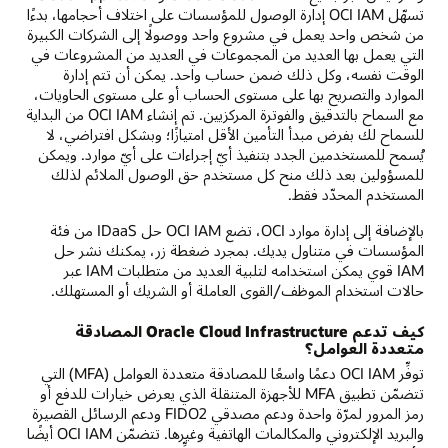
تسهّل OCI IAM إدارة الوصول للمؤسسات على اختلاف أحجامها، بدءًا
من شخص واحد يعمل في مشروع واحد ووصولًا إلى الشركات الكبيرة
التي يعمل بها العديد من المجموعات في العديد من المشروعات في
الوقت نفسه، وكل ذلك ضمن حساب واحد. يمكن أن تتم إدارة
الموارد والتصريح بها على مستوى الحساب أو على مستوى الحاويات،
مع السماح بالتدقيق والفوترة المركزيين. تم إنشاء OCI IAM من البداية
للسماح لك بفرض مبدأ التأمين الأقل امتيازًا؛ وبشكل افتراضي، لا
يُسمح للمستخدمين الجدد بتنفيذ أيّ إجراءات على أيّ موارد. ويمكن
للمسؤولين بعد ذلك منح كل مستخدم حق الوصول الملائم لذلك
المستخدم المحدّد فقط.
بالإضافة إلى إدارة موارد OCI، تضع OCI IAM حل IDaaS من فئة
المؤسسات في متناول يديك. بمجرد ضغطة زر، يمكنك نشر حل
IAM قوي يمكن استخدامه لتلبية العديد من متطلبات IAM عبر
حالات استخدام الموظف/القوى العاملة أو الشريك أو المستهلك.
كيف تدعم Oracle Cloud Infrastructure المصادقة
متعددة العوامل؟
توفِّر OCI IAM دعمًا واسعًا للمصادقة متعددة العوامل (MFA) التي
تتضمّن تطبيق MFA للأجهزة المتنقلة الذي يعرض خيارات للدفع أو
رمز المرور لمرّة واحدة ودعم مصدقي FIDO2 ودعم الرسائل القصيرة
والبريد الإلكتروني والمكالمات الهاتفية وغيرها. تتضمّن OCI IAM أيضًا