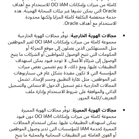
كاملة من ميزات وإمكانات OCI IAM للاستخدام مع أهداف
Oracle التي يمكن نشرها عبر بيئات السحابة الهجينة. هذه
خدمة منخفضة التكلفة كاملة المزايا ولكنها محدودة
الاستخدام مع أهداف Oracle.
مجالات الهوية الخارجية
: توفِّر مجالات الهوية الخارجية
مجموعة كاملة من ميزات وإمكانات OCI IAM لغير الموظفين
مثل المستهلكين الذين يصلون إلى موقع التجزئة أو
الحكومات التي تتيح الوصول للمواطنين أو الشركات ما يتيح
الوصول إلى شركاء الأعمال. لا توجد قيود يمكن استهداف
التطبيقات عليها. ومع ذلك، لا يتم تضمين بعض ميزات
المؤسسة التي لا تكون مفيدة بشكل عام في سيناريوهات
غير الموظفين، مثل عبّارة التطبيق وجسر الإمداد. تشمل
المجالات الخارجية دعم تسجيل الدخول الاجتماعي والتسجيل
الذاتي والموافقة على شروط الاستخدام وإدارة ملف
التعريف/كلمة المرور.
مجالات الهوية المميزة
: توفِّر مجالات الهوية المميزة
مجموعة كاملة من ميزات وإمكانات OCI IAM دون قيود
يمكن استهداف التطبيقات عليها. يمكن استخدام المجالات
المميزة كخدمة IAM للمؤسسات التي تدير وصول الموظفين
أو القوى العاملة عبر التطبيقات السحابية والمحلية ما يتيح