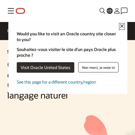
Menu
Close
Présentation
ML Services
AI Services
Would you like to visit an Oracle country site closer
to you?
Souhaitez-vous visiter le site d’un pays Oracle plus
Solution IA
proche ?
Création d'un outil
Visit Oracle United States
Non merci, je reste ici
d'approvisionnement basé sur
See this page for a different country/region
GenAI avec des requêtes en
langage naturel