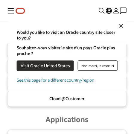
Menu
Close
Oracle
Infrastructure
Would you like to visit an Oracle country site closer
to you?
Souhaitez-vous visiter le site d’un pays Oracle plus
Cloud
proche ?
Visit Oracle United States
Non merci, je reste ici
Base de données IA
multicloud
See this page for a different country/region
AI Data
Platform
Cloud @
Customer
Applications