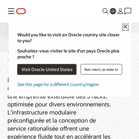
Menu
Close
Would you like to visit an Oracle country site closer
to you?
Région dédiée
Souhaitez-vous visiter le site d’un pays Oracle plus
proche ?
Visit Oracle United States
Non merci, je reste ici
Déployez rapidement une solution OCI
See this page for a different country/region
complète dans une région dédiée, avec
une empreinte extensible dès 3 racks,
optimisée pour divers environnements.
L'infrastructure modulaire
préconfigurée et la conception de
service rationalisée offrent une
expérience fluide tout en accélérant les