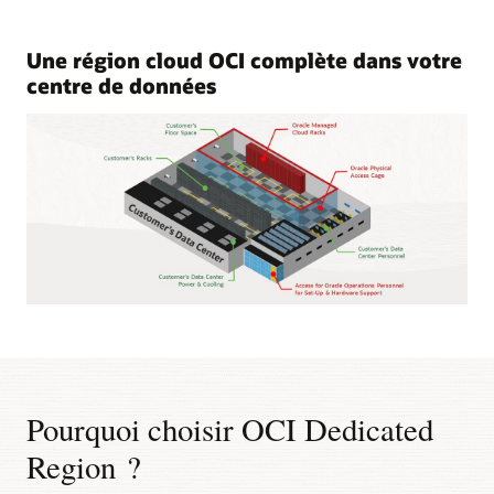
Une région cloud OCI complète dans votre
centre de données
Le
diagramme
présente
une
région
Pourquoi choisir OCI Dedicated
OCI
dans
Region ?
le
centre