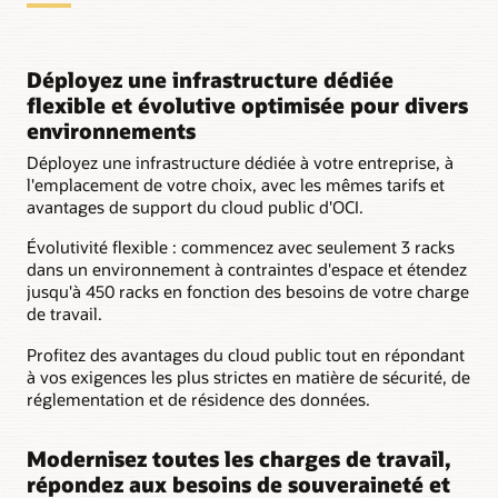
de
données
d'un
Déployez une infrastructure dédiée
client
flexible et évolutive optimisée pour divers
avec
environnements
les
composants
Déployez une infrastructure dédiée à votre entreprise, à
suivants :
l'emplacement de votre choix, avec les mêmes tarifs et
Surface
avantages de support du cloud public d'OCI.
de
l’espace
Évolutivité flexible : commencez avec seulement 3 racks
client
dans un environnement à contraintes d'espace et étendez
Racks
jusqu'à 450 racks en fonction des besoins de votre charge
du
de travail.
client
Alimentation
Profitez des avantages du cloud public tout en répondant
et
à vos exigences les plus strictes en matière de sécurité, de
refroidissement
réglementation et de résidence des données.
du
data
Modernisez toutes les charges de travail,
center
répondez aux besoins de souveraineté et
du