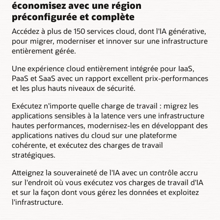
économisez avec une région
client
Personnel
préconfigurée et complète
du
Accédez à plus de 150 services cloud, dont l'IA générative,
data
pour migrer, moderniser et innover sur une infrastructure
center
entièrement gérée.
du
client
Une expérience cloud entièrement intégrée pour IaaS,
Racks
PaaS et SaaS avec un rapport excellent prix-performances
cloud
et les plus hauts niveaux de sécurité.
gérés
par
Exécutez n'importe quelle charge de travail : migrez les
Oracle
applications sensibles à la latence vers une infrastructure
Cage
hautes performances, modernisez-les en développant des
d'accès
applications natives du cloud sur une plateforme
physique
cohérente, et exécutez des charges de travail
Oracle
stratégiques.
Accès
pour
Atteignez la souveraineté de l'IA avec un contrôle accru
le
sur l'endroit où vous exécutez vos charges de travail d'IA
personnel
et sur la façon dont vous gérez les données et exploitez
des
l'infrastructure.
opérations