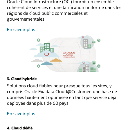
Oracle Cloud Infrastructure (OCI) fournit un ensemble
cohérent de services et une tarification uniforme dans les
régions de cloud public commerciales et
gouvernementales.
sur
En savoir plus
le
cloud
public
3. Cloud hybride
Solutions cloud fiables pour presque tous les sites, y
compris Oracle Exadata Cloud@Customer, une base de
données hautement optimisée en tant que service déjà
déployée dans plus de 60 pays.
sur
En savoir plus
le
cloud
4. Cloud dédié