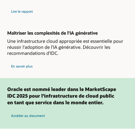
sur
Lire le rapport
le
Magic
Quadrant
2024
de
Gartner
Maîtriser les complexités de l'IA générative
pour
les
Une infrastructure cloud appropriée est essentielle pour
services
réussir l'adoption de l'IA générative. Découvrir les
de
plateforme
recommandations d'IDC.
cloud
stratégiques
sur
En savoir plus
les
perspectives
d'IDC
sur
la
gestion
Oracle est nommé leader dans le MarketScape
de
l'IA
IDC 2025 pour l'infrastructure de cloud public
générative
en tant que service dans le monde entier.
dans
le
cloud
Accéder au document