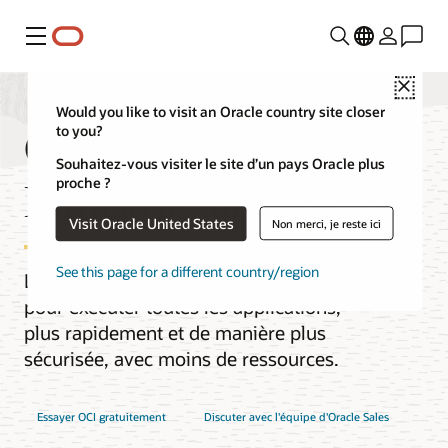
Menu
Close
Would you like to visit an Oracle country site closer
Oracle Cloud
to you?
Souhaitez-vous visiter le site d’un pays Oracle plus
Infrastructure (OCI)
proche ?
Visit Oracle United States
Non merci, je reste ici
See this page for a different country/region
Le cloud nouvelle génération conçu
pour exécuter toutes les applications,
plus rapidement et de manière plus
sécurisée, avec moins de ressources.
Essayer OCI gratuitement
Discuter avec l'équipe d'Oracle Sales