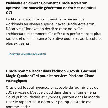
Webinaire en direct : Comment Oracle Acceleron
optimise une nouvelle génération de formes de calcul
OCI
Le 14 mai, découvrez comment faire passer vos
workloads au niveau supérieur avec Oracle Acceleron.
Découvrez l'innovation derrière cette nouvelle
architecture et comment elle offre des performances plus
rapides et une puissance évolutive pour vos workloads les
plus exigeants.
à
Inscrivez-vous dès aujourd'hui
propos
du
webinaire
en
direct
Comment
Oracle nommé leader dans l'édition 2025 du Gartner®
Oracle
Magic QuadrantTM pour les services Platform Cloud
Acceleron
optimise
stratégiques
une
nouvelle
Oracle est le seul hyperscaler capable de fournir plus de
génération
200 services d'IA et de cloud dans des environnements
de
formes
cloud publics, dédiés et hybrides, partout dans le monde.
de
calcul
Lisez le rapport pour découvrir pourquoi Oracle est
OCI
nommé leader.