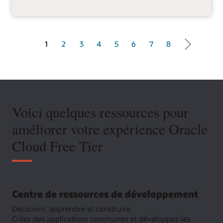
1 of 8
1
2
3
4
5
6
7
8
Voici quelques ressources pour
améliorer votre expérience Oracle
Cloud Free Tier
Centre de ressources de développement
Découvrir, apprendre et construire.
Créez des applications communes et développez-les