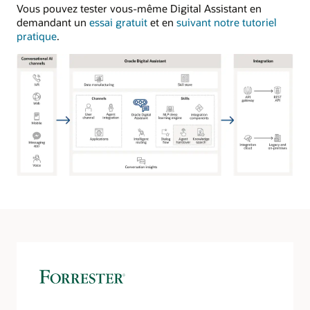
Vous pouvez tester vous-même Digital Assistant en
demandant un
essai gratuit
et en
suivant notre tutoriel
pratique
.
Affiche
plusieurs
canaux
IA
de
conversation
sur
la
gauche,
connectés
à
ODA