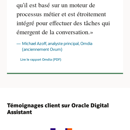
droite
qu'il est basé sur un moteur de
pour
l'intégration,
processus métier et est étroitement
avec
des
intégré pour effectuer des tâches qui
applications
externes
émergent de la conversation.
via
la
passerelle
Michael Azoff, analyste principal, Omdia
API
(anciennement Ovum)
et
Oracle
Integration
Lire le rapport Omdia (PDF)
Cloud.
Témoignages client sur Oracle Digital
Assistant