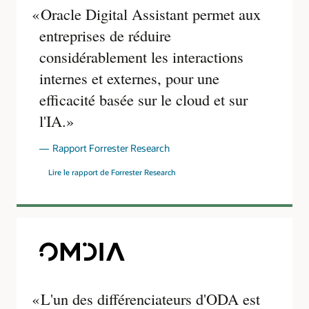
au
Oracle Digital Assistant permet aux
centre.
Il
entreprises de réduire
a
été
considérablement les interactions
démontré
qu'ODA
internes et externes, pour une
utilise
le
efficacité basée sur le cloud et sur
routage
et
l'IA.
les
compétences
pour
Rapport Forrester Research
dialoguer
intelligemment
et
Lire le rapport de Forrester Research
qu'il
fournit
également
des
informations
sur
les
conversations.
Il
existe
un
cadre
L'un des différenciateurs d'ODA est
à