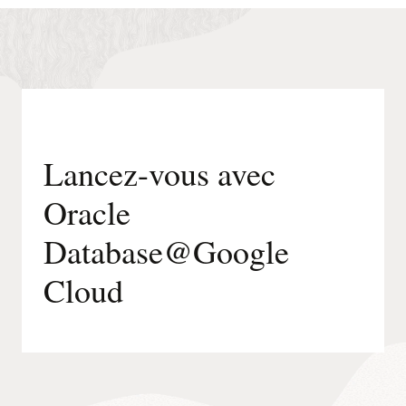
Database@Google
Cloud
s'exécute
sur
une
infrastructure
gérée
par
Oracle.
Lancez-vous avec
Oracle
Database@Google
Cloud