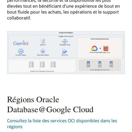
élevées tout en bénéficiant d'une expérience de bout en
bout fluide pour les achats, les opérations et le support
collaboratif.
Ce
diagramme
présente
les
Régions Oracle
services
de
Database@Google Cloud
base
de
Consultez la liste des services OCI disponibles dans les
données
régions
Oracle