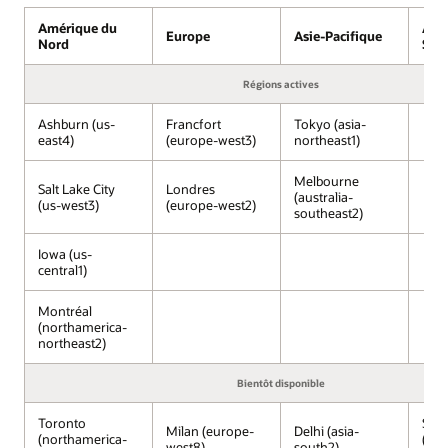
sur
Amérique du
Amé
OCI
Europe
Asie-Pacifique
Nord
Sud
gérés
par
Régions actives
Oracle,
exécutés
Ashburn (us-
Francfort
Tokyo (asia-
dans
east4)
(europe-west3)
northeast1)
les
centres
Melbourne
Salt Lake City
Londres
de
(australia-
(us-west3)
(europe-west2)
données
southeast2)
Google
Cloud.
Iowa (us-
central1)
Les
services
Google
Montréal
(northamerica-
Cloud,
northeast2)
notamment
Gemini,
Bientôt disponible
Vertex
AI,
Toronto
São
Developer
Milan (europe-
Delhi (asia-
(northamerica-
(sou
west8)
south2)