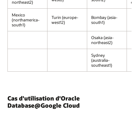
Portal,
northeast2)
east
Compute
Engine,
Mexico
Turin (europe-
Bombay (asia-
Kubernetes
(northamerica-
west12)
south1)
south1)
Engine
et
Osaka (asia-
Cloud
northeast2)
Run,
s'exécutent
Sydney
sur
(australia-
une
southeast1)
infrastructure
gérée
par
Google
Cloud.
Cas d'utilisation d'Oracle
En
Database@Google Cloud
plus
des
services
Google
Cloud,
Oracle