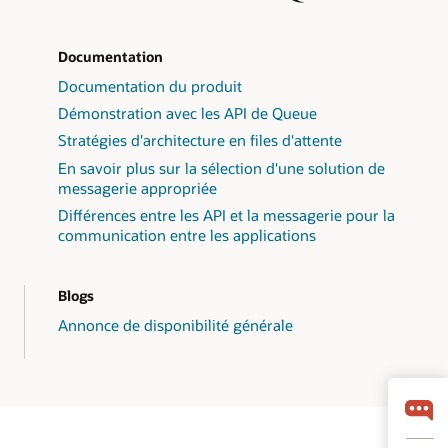
en
ayant
autant
de
Documentation
destinataires
que
Documentation du produit
nécessaire
pour
Démonstration avec les API de Queue
la
Stratégies d'architecture en files d'attente
lecture
à
En savoir plus sur la sélection d'une solution de
partir
d'une
messagerie appropriée
file
Différences entre les API et la messagerie pour la
d'attente.
Permet
communication entre les applications
le
découplage :
le
client
Blogs
de
la
Annonce de disponibilité générale
file
d'attente
place
les
messages
dans
une
file