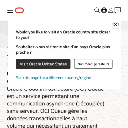
Menu
Close
Would you like to visit an Oracle country site closer
to you?
File d'attente
Souhaitez-vous visiter le site d’un pays Oracle plus
proche ?
Visit Oracle United States
Non merci, je reste ici
Un service de messagerie sans
See this page for a different country/region
serveur
Oracle Cloud Infrastructure (OCI) Queue
est un service permettant une
communication asynchrone (découplée)
sans serveur. OCI Queue gère les
données transactionnelles à haut
volume qui nécessitent un traitement