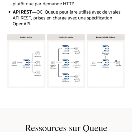
plutôt que par demande HTTP.
API REST
—OCI Queue peut être utilisé avec de vraies
API REST, prises en charge avec une spécification
OpenAPI.
Active
le
redimensionnement :
OCI
Queue
peut
activer
Ressources sur Queue
le
redimensionnement