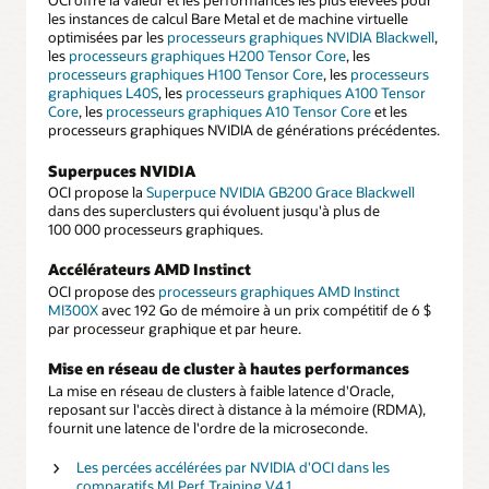
OCI offre la valeur et les performances les plus élevées pour
les instances de calcul Bare Metal et de machine virtuelle
optimisées par les
processeurs graphiques NVIDIA Blackwell
,
les
processeurs graphiques H200 Tensor Core
, les
processeurs graphiques H100 Tensor Core
, les
processeurs
graphiques L40S
, les
processeurs graphiques A100 Tensor
Core
, les
processeurs graphiques A10 Tensor Core
et les
processeurs graphiques NVIDIA de générations précédentes.
Superpuces NVIDIA
OCI propose la
Superpuce NVIDIA GB200 Grace Blackwell
dans des superclusters qui évoluent jusqu'à plus de
100 000 processeurs graphiques.
Accélérateurs AMD Instinct
OCI propose des
processeurs graphiques AMD Instinct
MI300X
avec 192 Go de mémoire à un prix compétitif de 6 $
par processeur graphique et par heure.
Mise en réseau de cluster à hautes performances
La mise en réseau de clusters à faible latence d'Oracle,
reposant sur l'accès direct à distance à la mémoire (RDMA),
fournit une latence de l'ordre de la microseconde.
Les percées accélérées par NVIDIA d'OCI dans les
comparatifs MLPerf Training V4.1