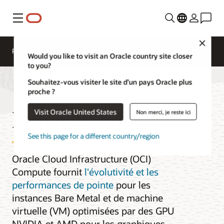
Menu
Close
Présentation
Compute Services
Would you like to visit an Oracle country site closer
to you?
Souhaitez-vous visiter le site d’un pays Oracle plus
proche ?
Instances GPU
Visit Oracle United States
Non merci, je reste ici
See this page for a different country/region
Oracle Cloud Infrastructure (OCI)
Compute fournit
l'évolutivité et les
performances de pointe
pour les
instances Bare Metal et de machine
virtuelle (VM) optimisées par des GPU
NVIDIA et AMD pour les graphiques