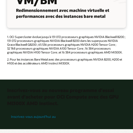
Redimensionnement avec machine virtuelle et
performances avec des instances bare metal
1. OCI Supercluster évolue jusqu'à 131 072 processeurs graphiques NVIDIA Blackwell B200 ;
131 072 processeurs graphiques NVIDIA Blackwell B200 dans les superpuces NVIDIA
Grace Blackwell GB200 ; 65 536 processeurs graphiques NVIDIA H200 Tensor Core ;
32 768 processeurs graphiques NVIDIA A100 Tensor Core ; 16 384 processeurs
graphiques NVIDIA H100 Tensor Core ; et 16 384 processeurs graphiques AMD MI300X.
2. Pour les instances Bare Metal avec des processeurs graphiques NVIDIA B200, H200 et
H100 et des accélérateurs AMD Instinct MI300X.
Inscrivez-vous au nouveau programme d'essai
avant d'acheter pour OCI Compute avec des GPU
MI300X AMD Instinct.
programme d'essai avant achat
Inscrivez-vous aujourd'hui au