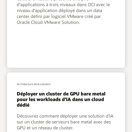
OCI Container Registry est un service de registre Docker
sur
En savoir plus
d'applications à trois niveaux dans OCI avec le
par
basé sur des normes ouvertes et géré par Oracle, qui
Oracle
GPU
niveau d'application déployé dans un data
permet de stocker et de partager en toute sécurité des
OS
center défini par logiciel VMware créé par
images de conteneurs.
Management
Oracle Cloud VMware Solution.
l'image
En savoir plus sur
Hub
de
conteneur
Architecture de la solution
Déployer un cluster de GPU bare metal
pour les workloads d'IA dans un cloud
dédié
Découvrez comment déployer une solution d'IA
sur un cluster de serveurs bare metal avec des
GPU et un réseau de cluster.