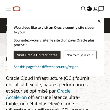
Menu
Close
Présentation
Compute Services
Would you like to visit an Oracle country site closer
to you?
Souhaitez-vous visiter le site d’un pays Oracle plus
proche ?
Compute
Visit Oracle United States
Non merci, je reste ici
See this page for a different country/region
Oracle Cloud Infrastructure (OCI) fournit
un calcul flexible, hautes performances
et sécurisé optimisé par
Oracle
Acceleron
offrant une latence ultra-
faible, un débit plus élevé et une
utilisation plus efficace du CPU pour un