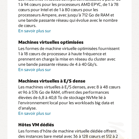
1 à 94 cœurs pour les processeurs AMD EPYC, de 1 à 78
cœurs pour Intel et de 1 à 80 cœurs pour les
processeurs Ampere, avec jusqu'à 712 Go de RAM et
une bande passante réseau qui évolue avec le nombre
de cœurs.
les
En savoir plus sur
machines
virtuelles
Machines virtuelles optimisées
flexibles
Les formes de machine virtuelle optimisées fournissent
1 à 18 cœurs de processeur à haute fréquence et
prennent en charge la mise en réseau du cluster avec
une bande passante réseau de 4 à 40 Gb/s.
les
En savoir plus sur
machines
virtuelles
Machines virtuelles à E/S dense
à
Les machines virtuelles à E/S denses, avec 8 à 48 cœurs
E/S
et 96 à 576 Go de RAM, offrent des performances
dense
élevées de 6,8 à 40,8 To de stockage NVMe lié à
l'environnement local pour les workloads big data et
d'analyse.
les
En savoir plus sur
machines
virtuelles
Hôtes VM dédiés
à
Les formes d'hôte de machine virtuelle dédiée offrent
E/S
des instances bare metal avec 36 à 128 cœurs et 512 à 2