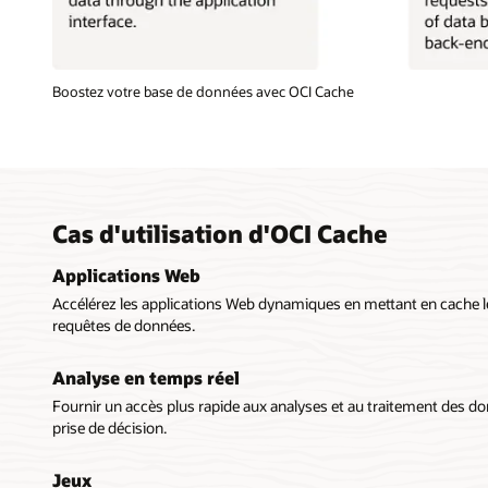
Diagramme
Boostez votre base de données avec OCI Cache
illustrant
le
flux
de
données
des
Cas d'utilisation d'OCI Cache
utilisateurs
vers
Applications Web
le
back-
Accélérez les applications Web dynamiques en mettant en cache l
end
requêtes de données.
dans
une
Analyse en temps réel
application
Fournir un accès plus rapide aux analyses et au traitement des do
à
prise de décision.
l'aide
d'OCI
Cache.
Jeux