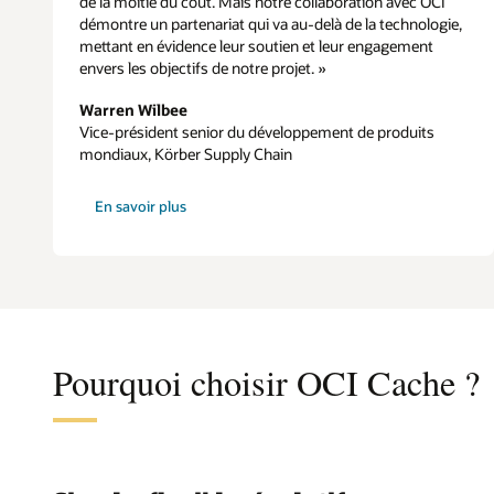
de la moitié du coût. Mais notre collaboration avec OCI
démontre un partenariat qui va au-delà de la technologie,
mettant en évidence leur soutien et leur engagement
envers les objectifs de notre projet. »
Warren Wilbee
Vice-président senior du développement de produits
mondiaux, Körber Supply Chain
sur
En savoir plus
Körber
Pourquoi choisir OCI Cache ?