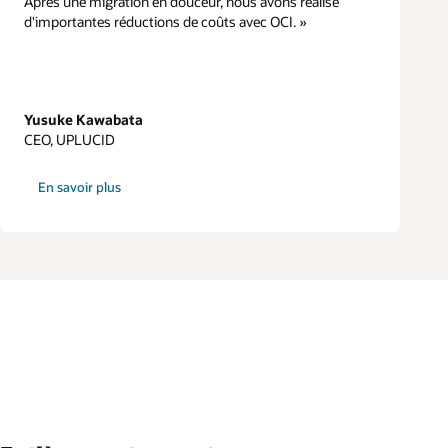
Après une migration en douceur, nous avons réalisé
d'importantes réductions de coûts avec OCI. »
Yusuke Kawabata
CEO, UPLUCID
sur
En savoir plus
Uplucid