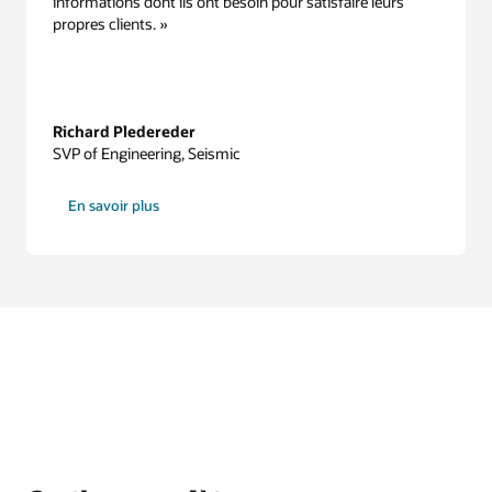
informations dont ils ont besoin pour satisfaire leurs
propres clients. »
Richard Pledereder
SVP of Engineering, Seismic
sur
En savoir plus
Seismic