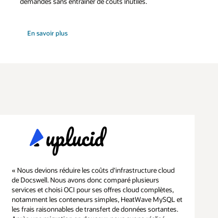
demandes sans entraîner de coûts inutiles.
sur
En savoir plus
la
façon
de
réduire
les
coûts
de
votre
base
de
données
« Nous devions réduire les coûts d'infrastructure cloud
de Docswell. Nous avons donc comparé plusieurs
services et choisi OCI pour ses offres cloud complètes,
notamment les conteneurs simples, HeatWave MySQL et
les frais raisonnables de transfert de données sortantes.