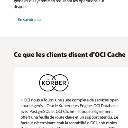
globales du système en réduisant les opérations sur
disque.
sur
En savoir plus
la
façon
d'améliorer
les
performances
de
vos
applications
Ce que les clients disent d'OCI Cache
« OCI nous a fourni une suite complète de services open
source gérés - Oracle Kubernetes Engine, OCI Database
avec PostgreSQL et OCI Cache - et nous a également
offert une feuille de route claire et un support étendu. Le
facteur déterminant était la rentabilité d'OCI, soit moins