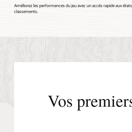
Les
Améliorez les performances du jeu avec un accès rapide aux états
utilisateurs
classements.
(utilisateur
final
ou
service
d'API)
lancent
des
demandes
qui
sont
traitées
par
l'application
(conteneur,
Vos premier
machine
virtuelle
ou
application).
OCI
Cache
améliore