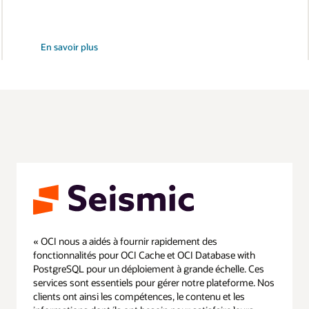
sur
En savoir plus
comment
choisir
la
quantité
exacte
de
mémoire
dont
vous
avez
besoin
« OCI nous a aidés à fournir rapidement des
fonctionnalités pour OCI Cache et OCI Database with
PostgreSQL pour un déploiement à grande échelle. Ces
services sont essentiels pour gérer notre plateforme. Nos
clients ont ainsi les compétences, le contenu et les