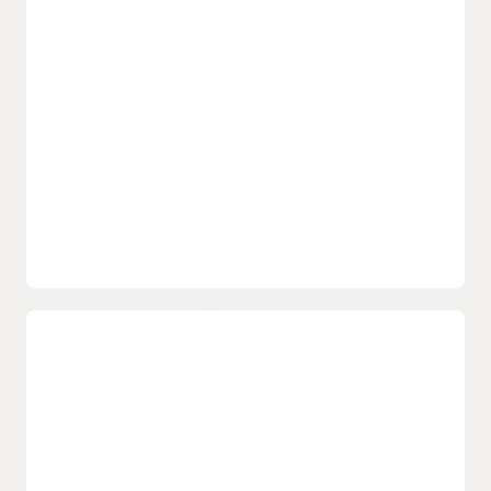
Gérez les accès même si vous êtes
une entreprise mondiale avec une
organisation complexe
Donnez aux équipes informatiques les moyens de
gérer facilement l'accès aux applications et à
l'infrastructure cloud dans une organisation complexe,
tout en maintenant une visibilité et un contrôle continus.
Gérer les identités dans le cloud et sur
site
Mettez en place une approche unifiée de la gestion des
identités et des accès avec des workflows basés sur le cloud
et une simplification du provisionnement des utilisateurs et
du libre accès utilisateur. OCI IAM utilise des intégrations
basées sur des normes ouvertes qui réduisent les coûts des
frais généraux et la maintenance.