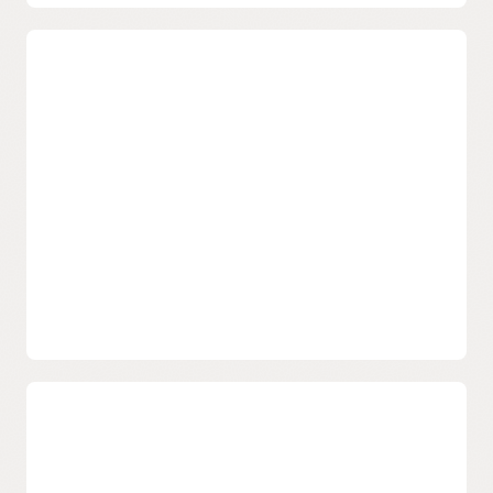
Adoptez une stratégie zero trust
Appliquez les stratégies d’accès à l’aide d’un service basées
sur le cloud pour l’authentification unique (SSO), l’application
de mots de passe renforcés et l’authentification multifacteur
(MFA). L’authentification adaptative réduit les risques en
augmentant les exigences d’identification lorsque l’accès des
utilisateurs est jugé à haut risque en fonction de l’appareil, de
l’emplacement ou des activités de l’utilisateur.
Gérer l'accès des consommateurs
aux services
Enrichissez l'expérience d'accès des consommateurs