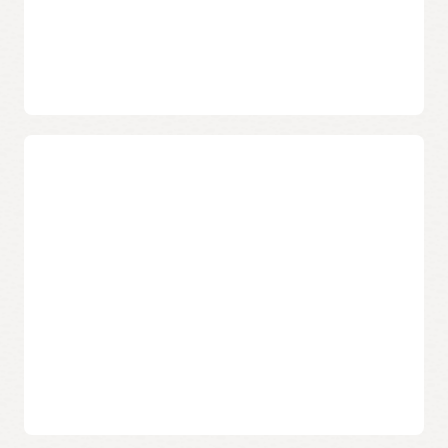
Obtenez des informations sur la
sécurité à l'aide de rapports
régionaux et globaux
Evaluez et visualisez la dernière posture de sécurité des
instances et des images de conteneur via Oracle Cloud
Guard, et explorez les rapports régionaux à l'aide de
Vulnerability Scanning Service.