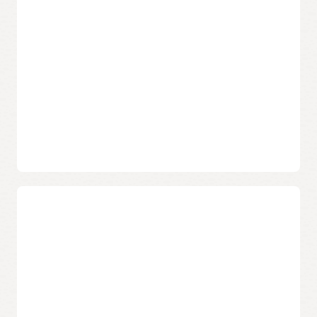
qu'elles ne soient exploitées
Renforcez la confiance en matière de sécurité grâce aux
résultats de vulnérabilité à jour, toujours disponibles à partir
des analyses d'instance quotidiennes.
Identifiez de manière proactive les
risques de vulnérabilité sur les
instances ou dans les images de
conteneur
Donnez la priorité aux instances ou aux images les plus
vulnérables pour une résolution immédiate.