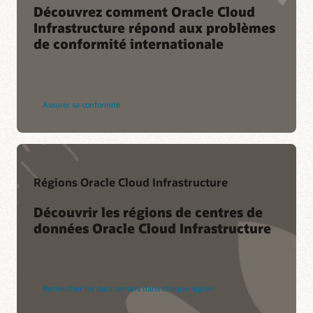
Découvrez comment Oracle Cloud
Infrastructure répond aux problèmes
de conformité internationale
Assurer sa conformité
Régions Oracle Cloud Infrastructure
Découvrir les régions de centres de
données Oracle Cloud Infrastructure
Rechercher les data centers dans chaque région