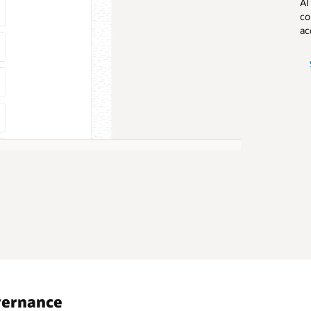
AI
co
ac
vernance