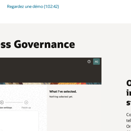
Regardez une démo (1:02:42)
ess Governance
O
i
s
Co
te
Or