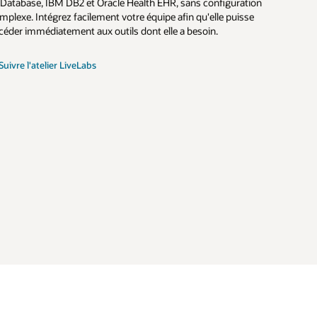
 Database, IBM DB2 et Oracle Health EHR, sans configuration
mplexe. Intégrez facilement votre équipe afin qu'elle puisse
céder immédiatement aux outils dont elle a besoin.
Suivre l'atelier LiveLabs