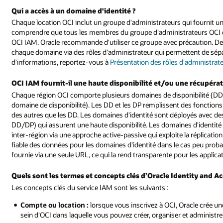
Qui a accès à un domaine d'identité ?
Chaque location OCI inclut un groupe d'administrateurs qui fournit un
comprendre que tous les membres du groupe d'administrateurs OCI d
OCI IAM. Oracle recommande d'utiliser ce groupe avec précaution. Des
chaque domaine via des rôles d'administrateur qui permettent de sépa
d'informations, reportez-vous à
Présentation des rôles d'administrat
OCI IAM fournit-il une haute disponibilité et/ou une récupérati
Chaque région OCI comporte plusieurs domaines de disponibilité (DD
domaine de disponibilité). Les DD et les DP remplissent des fonction
des autres que les DD. Les domaines d'identité sont déployés avec de
DD/DP) qui assurent une haute disponibilité. Les domaines d'identité
inter-région via une approche active-passive qui exploite la réplica
fiable des données pour les domaines d'identité dans le cas peu probab
fournie via une seule URL, ce qui la rend transparente pour les applica
Quels sont les termes et concepts clés d’Oracle Identity and 
Les concepts clés du service IAM sont les suivants :
Compte ou location :
lorsque vous inscrivez à OCI, Oracle crée une
sein d'OCI dans laquelle vous pouvez créer, organiser et administr