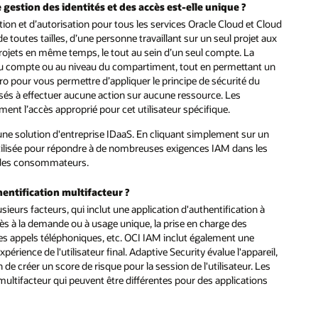
gestion des identités et des accès est-elle unique ?
on et d’autorisation pour tous les services Oracle Cloud et Cloud
de toutes tailles, d’une personne travaillant sur un seul projet aux
projets en même temps, le tout au sein d’un seul compte. La
u du compte ou au niveau du compartiment, tout en permettant un
éro pour vous permettre d’appliquer le principe de sécurité du
risés à effectuer aucune action sur aucune ressource. Les
ent l’accès approprié pour cet utilisateur spécifique.
une solution d'entreprise IDaaS. En cliquant simplement sur un
tilisée pour répondre à de nombreuses exigences IAM dans les
ou des consommateurs.
entification multifacteur ?
sieurs facteurs, qui inclut une application d'authentification à
ès à la demande ou à usage unique, la prise en charge des
des appels téléphoniques, etc. OCI IAM inclut également une
périence de l'utilisateur final. Adaptive Security évalue l'appareil,
de créer un score de risque pour la session de l'utilisateur. Les
multifacteur qui peuvent être différentes pour des applications