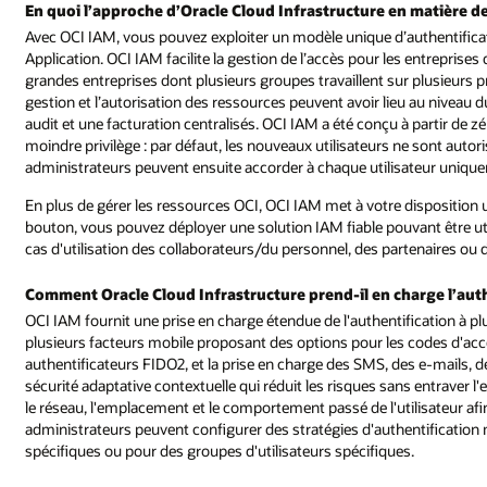
En quoi l’approche d’Oracle Cloud Infrastructure en matière de 
Avec OCI IAM, vous pouvez exploiter un modèle unique d’authentificati
Application. OCI IAM facilite la gestion de l’accès pour les entreprises 
grandes entreprises dont plusieurs groupes travaillent sur plusieurs 
gestion et l’autorisation des ressources peuvent avoir lieu au nivea
audit et une facturation centralisés. OCI IAM a été conçu à partir de z
moindre privilège : par défaut, les nouveaux utilisateurs ne sont auto
administrateurs peuvent ensuite accorder à chaque utilisateur uniquem
En plus de gérer les ressources OCI, OCI IAM met à votre disposition 
bouton, vous pouvez déployer une solution IAM fiable pouvant être u
cas d'utilisation des collaborateurs/du personnel, des partenaires 
Comment Oracle Cloud Infrastructure prend-il en charge l’auth
OCI IAM fournit une prise en charge étendue de l'authentification à plu
plusieurs facteurs mobile proposant des options pour les codes d'acc
authentificateurs FIDO2, et la prise en charge des SMS, des e-mails, 
sécurité adaptative contextuelle qui réduit les risques sans entraver l'ex
le réseau, l'emplacement et le comportement passé de l'utilisateur afin 
administrateurs peuvent configurer des stratégies d'authentification 
spécifiques ou pour des groupes d'utilisateurs spécifiques.