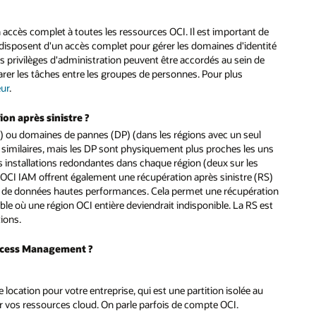
 accès complet à toutes les ressources OCI. Il est important de
isposent d'un accès complet pour gérer les domaines d'identité
 privilèges d'administration peuvent être accordés au sein de
rer les tâches entre les groupes de personnes. Pour plus
eur
.
on après sinistre ?
) ou domaines de pannes (DP) (dans les régions avec un seul
s similaires, mais les DP sont physiquement plus proches les uns
s installations redondantes dans chaque région (deux sur les
 OCI IAM offrent également une récupération après sinistre (RS)
tion de données hautes performances. Cela permet une récupération
le où une région OCI entière deviendrait indisponible. La RS est
tions.
Access Management ?
 location pour votre entreprise, qui est une partition isolée au
er vos ressources cloud. On parle parfois de compte OCI.