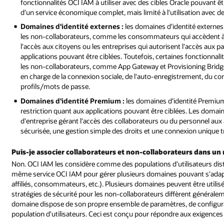
fonctionnalités OCI IAM à utiliser avec des cibles Oracle pouvant ê
d'un service économique complet, mais limité à l'utilisation avec de
Domaines d'identité externes :
les domaines d'identité externe
les non-collaborateurs, comme les consommateurs qui accèdent à u
l'accès aux citoyens ou les entreprises qui autorisent l'accès aux 
applications pouvant être ciblées. Toutefois, certaines fonctionnal
les non-collaborateurs, comme App Gateway et Provisioning Bridge,
en charge de la connexion sociale, de l'auto-enregistrement, du con
profils/mots de passe.
Domaines d'identité Premium :
les domaines d'identité Premium
restriction quant aux applications pouvant être ciblées. Les domai
d'entreprise gérant l'accès des collaborateurs ou du personnel aux a
sécurisée, une gestion simple des droits et une connexion unique tr
Puis-je associer collaborateurs et non-collaborateurs dans u
Non. OCI IAM les considère comme des populations d'utilisateurs distin
même service OCI IAM pour gérer plusieurs domaines pouvant s'adapte
affiliés, consommateurs, etc.). Plusieurs domaines peuvent être utilis
stratégies de sécurité pour les non-collaborateurs diffèrent générale
domaine dispose de son propre ensemble de paramètres, de configurati
population d'utilisateurs. Ceci est conçu pour répondre aux exigences 