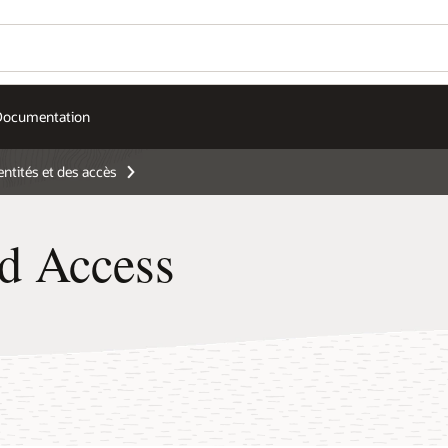
Documentation
entités et des accès
nd Access