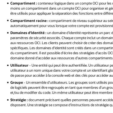
Compartiment :
conteneur logique dans un compte OCI pour les r
moins un compartiment dans un compte OCI pour organiser et gér
être utilisés pour appliquer la séparation des fonctions entre différ
Compartiment racine :
compartiment de niveau supérieur au sei
automatiquement pour vous lorsque votre compte est provisionné
Domaines d'identité :
un domaine d'identité représente un parc d'
paramètres de sécurité associés. Chaque compte inclut un domaine 
aux ressources OCI. Les clients peuvent choisir de créer des domai
spécifiques. Les domaines d'identité sont créés dans un compartimen
du compartiment. Il est possible d'écrire des stratégies d'accès O
domaine donné d'accéder aux ressources d'autres compartiments
Utilisateur
- Une entité qui peut être authentifiée. Un utilisateu
utilisateur a un nom unique dans votre compte et un identifiant gl
de passe pour accéder à la console web et des clés pour accéder aux
Groupe
- Un ensemble d'utilisateurs. Les groupes sont utilisés pou
de logiciels peuvent être regroupés en tant que membres d’un groupe
et/ou de modifier du code. Un même utilisateur peut être membre 
Stratégie :
document précisant quelles personnes peuvent accéder à 
disposent. Une stratégie se compose d'instructions de stratégie qui