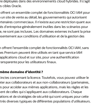
tre déployées dans des environnements cloud hybrides. Il s'agit
s cibles Oracle.
s offrent un ensemble complet de fonctionnalités OCI IAM pour
n site de vente au détail, les gouvernements qui autorisent
partenaires commerciaux. Il n'existe aucune restriction quant aux
ités d'entreprise généralement inutiles dans les scénarios pour
 ne sont pas incluses. Les domaines externes incluent la prise
sentement aux conditions d'utilisation et de la gestion des
 offrent l'ensemble complet de fonctionnalités OCI IAM, sans
nes Premium peuvent être utilisés en tant que service IAM
pplications cloud et sur site, pour une authentification
ansparente pour les utilisateurs finaux.
n même domaine d'identité ?
ctes concernant la licence. Toutefois, vous pouvez utiliser le
r aux collaborateurs et aux non-collaborateurs (partenaires,
és pour accéder aux mêmes applications, mais les règles et les
ment de celles qui s'appliquent aux collaborateurs. Chaque
ons et de stratégies de sécurité qui sont uniques pour cette
très diverses typiques de différentes populations d'utilisateurs.