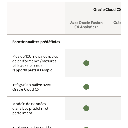
Oracle Cloud CX
Oracle Cloud CX
Avec Oracle Fusion
Grâce à 
CX Analytics :
ti
Fonctionnalités prédéfinies
Fonctionnalités prédéfinies
Plus de 100 indicateurs clés
Plus de 100 indicateurs clés
de performance/mesures,
de performance/mesures,
tableaux de bord et
tableaux de bord et
DISPONIBLE
N
rapports prêts à l'emploi
rapports prêts à l'emploi
D
Intégration native avec
Intégration native avec
Oracle Cloud CX
Oracle Cloud CX
DISPONIBLE
N
D
Modèle de données
Modèle de données
d'analyse prédéfini et
d'analyse prédéfini et
performant
performant
DISPONIBLE
N
D
Implémentation rapide :
Implémentation rapide :