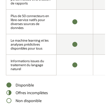
DISPONIBLE
D
de rapports
de rapports
Plus de 50 connecteurs en
Plus de 50 connecteurs en
libre-service natifs pour
libre-service natifs pour
diverses sources de
diverses sources de
DISPONIBLE
I
données
données
Le machine learning et les
Le machine learning et les
analyses prédictives
analyses prédictives
disponibles pour tous
disponibles pour tous
DISPONIBLE
I
Informations issues du
Informations issues du
traitement du langage
traitement du langage
naturel
naturel
DISPONIBLE
I
Disponible
Offres incomplètes
Non disponible