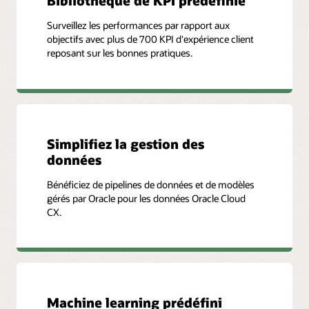
Bibliothèque de KPI prédéfinie
de la campagne
Demandes par canal
Contacts engagés
Voir une démonstration de Salesforce Analytics (3:33)
Taux d'escalade
Coût par opportunité
Clients par demande
Surveillez les performances par rapport aux
Comptes ciblés
Taux de résolution des
active
Coût par revenu attribué
objectifs avec plus de 700 KPI d'expérience client
demandes de service
reposant sur les bonnes pratiques.
Simplifiez la gestion des
données
Bénéficiez de pipelines de données et de modèles
gérés par Oracle pour les données Oracle Cloud
CX.
Machine learning prédéfini