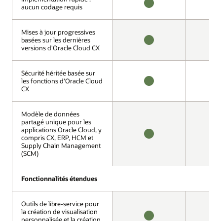
aucun codage requis
aucun codage requis
DISPONIBLE
N
D
Mises à jour progressives
Mises à jour progressives
basées sur les dernières
basées sur les dernières
versions d'Oracle Cloud CX
versions d'Oracle Cloud CX
DISPONIBLE
N
D
Sécurité héritée basée sur
Sécurité héritée basée sur
les fonctions d'Oracle Cloud
les fonctions d'Oracle Cloud
CX
CX
DISPONIBLE
N
D
Modèle de données
Modèle de données
partagé unique pour les
partagé unique pour les
applications Oracle Cloud, y
applications Oracle Cloud, y
compris CX, ERP, HCM et
compris CX, ERP, HCM et
DISPONIBLE
N
Supply Chain Management
Supply Chain Management
D
(SCM)
(SCM)
Fonctionnalités étendues
Fonctionnalités étendues
Outils de libre-service pour
Outils de libre-service pour
la création de visualisation
la création de visualisation
personnalisée et la création
personnalisée et la création