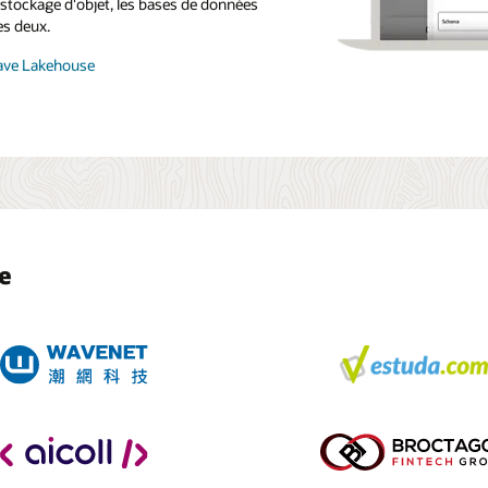
 stockage d'objet, les bases de données
s deux.
ave Lakehouse
e