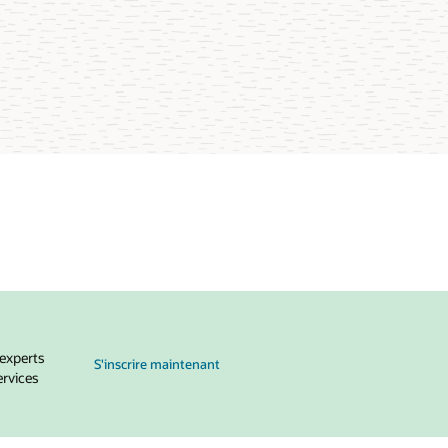
au MySQL Global Forum
 experts
S'inscrire maintenant
ervices