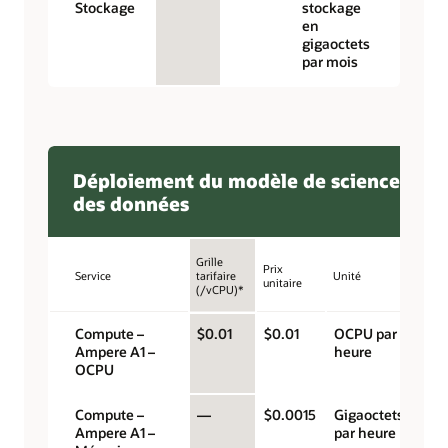
Stockage
stockage
en
gigaoctets
par mois
Déploiement du modèle de science
des données
Grille
Prix
Service
tarifaire
Unité
unitaire
(/vCPU)*
Compute –
$0.01
$0.01
OCPU par
Ampere A1 –
heure
OCPU
Compute –
—
$0.0015
Gigaoctets
Ampere A1 –
par heure