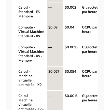
Calcul -
—
$0.002
Gigaoctets
Standard - E5 -
par heure
Mémoire
Compute -
$0.02
$0.04
OCPU par
Virtual Machine
heure
Standard - X9
Compute -
—
$0.0015
Gigaoctets
Virtual Machine
par heure
Standard - X9 -
Memory
Calcul -
$0.027
$0.054
OCPU par
Machine
heure
virtuelle
optimisée - X9
Calcul -
—
$0.0015
Gigaoctets
Machine
par heure
virtuelle
optimisée - X9 -