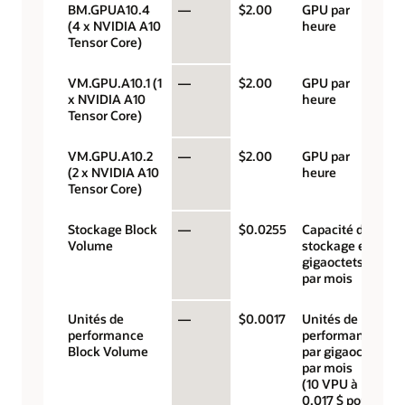
BM.GPUA10.4
—
$2.00
GPU par
(4 x NVIDIA A10
heure
Tensor Core)
VM.GPU.A10.1 (1
—
$2.00
GPU par
x NVIDIA A10
heure
Tensor Core)
VM.GPU.A10.2
—
$2.00
GPU par
(2 x NVIDIA A10
heure
Tensor Core)
Stockage Block
—
$0.0255
Capacité de
Volume
stockage en
gigaoctets
par mois
Unités de
—
$0.0017
Unités de
performance
performance
Block Volume
par gigaoctet
par mois
(10 VPU à
0,017 $ pour