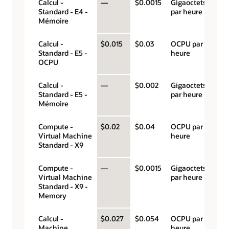
Calcul -
—
$0.0015
Gigaoctets
Standard - E4 -
par heure
Mémoire
Calcul -
$0.015
$0.03
OCPU par
Standard - E5 -
heure
OCPU
Calcul -
—
$0.002
Gigaoctets
Standard - E5 -
par heure
Mémoire
Compute -
$0.02
$0.04
OCPU par
Virtual Machine
heure
Standard - X9
Compute -
—
$0.0015
Gigaoctets
Virtual Machine
par heure
Standard - X9 -
Memory
Calcul -
$0.027
$0.054
OCPU par
Machine
heure