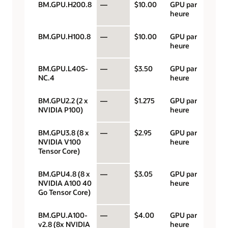
BM.GPU.H200.8
—
$10.00
GPU par
heure
BM.GPU.H100.8
—
$10.00
GPU par
heure
BM.GPU.L40S-
—
$3.50
GPU par
NC.4
heure
BM.GPU2.2 (2 x
—
$1.275
GPU par
NVIDIA P100)
heure
BM.GPU3.8 (8 x
—
$2.95
GPU par
NVIDIA V100
heure
Tensor Core)
BM.GPU4.8 (8 x
—
$3.05
GPU par
NVIDIA A100 40
heure
Go Tensor Core)
BM.GPU.A100-
—
$4.00
GPU par
v2.8 (8x NVIDIA
heure