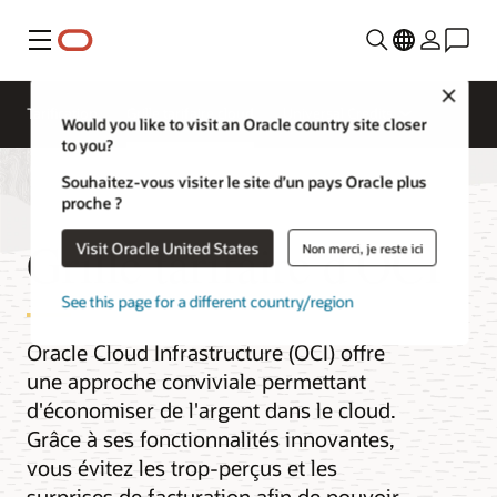
Menu
Close
Tarification
Grille tarifaire cloud
Universal Credits
Would you like to visit an Oracle country site closer
to you?
Souhaitez-vous visiter le site d’un pays Oracle plus
proche ?
Grille tarifaire d'OCI
Visit Oracle United States
Non merci, je reste ici
See this page for a different country/region
Oracle Cloud Infrastructure (OCI) offre
une approche conviviale permettant
d'économiser de l'argent dans le cloud.
Grâce à ses fonctionnalités innovantes,
vous évitez les trop-perçus et les
surprises de facturation afin de pouvoir