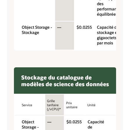
des
performances
équilibrées)
Object Storage -
—
$0.0255
Capacité de
Stockage
stockage en
gigaoctets
par mois
Stockage du catalogue de
modèles de science des données
Grille
Prix
Service
tarifaire
Unité
unitaire
(/vCPU)*
Object
—
$0.0255
Capacité
Storage -
de