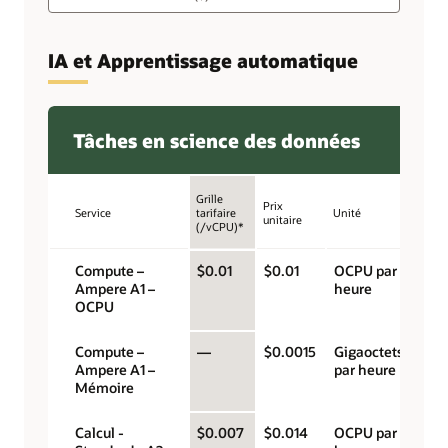
IA et Apprentissage automatique
Tâches en science des données
Grille
Prix
Service
tarifaire
Unité
unitaire
(/vCPU)*
Compute –
$0.01
$0.01
OCPU par
Ampere A1 –
heure
OCPU
Compute –
—
$0.0015
Gigaoctets
Ampere A1 –
par heure
Mémoire
Calcul -
$0.007
$0.014
OCPU par