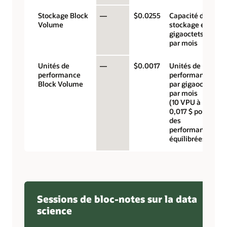
Stockage Block
—
$0.0255
Capacité de
Volume
stockage en
gigaoctets
par mois
Unités de
—
$0.0017
Unités de
performance
performance
Block Volume
par gigaoctet
par mois
(10 VPU à
0,017 $ pour
des
performances
équilibrées)
Sessions de bloc-notes sur la data
science