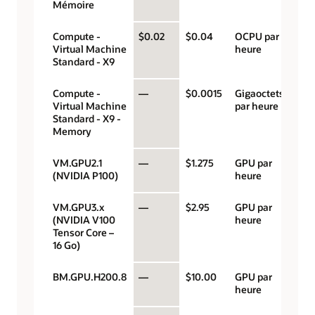
Mémoire
Compute -
$0.02
$0.04
OCPU par
Virtual Machine
heure
Standard - X9
Compute -
—
$0.0015
Gigaoctets
Virtual Machine
par heure
Standard - X9 -
Memory
VM.GPU2.1
—
$1.275
GPU par
(NVIDIA P100)
heure
VM.GPU3.x
—
$2.95
GPU par
(NVIDIA V100
heure
Tensor Core –
16 Go)
BM.GPU.H200.8
—
$10.00
GPU par
heure