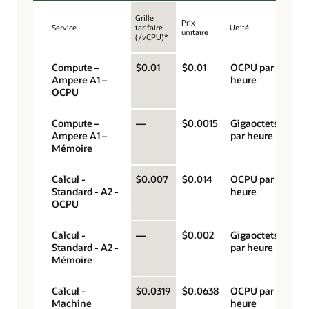
Grille
Prix
Service
tarifaire
Unité
unitaire
(/vCPU)*
Compute –
$0.01
$0.01
OCPU par
Ampere A1 –
heure
OCPU
Compute –
—
$0.0015
Gigaoctets
Ampere A1 –
par heure
Mémoire
Calcul -
$0.007
$0.014
OCPU par
Standard - A2 -
heure
OCPU
Calcul -
—
$0.002
Gigaoctets
Standard - A2 -
par heure
Mémoire
Calcul -
$0.0319
$0.0638
OCPU par
Machine
heure