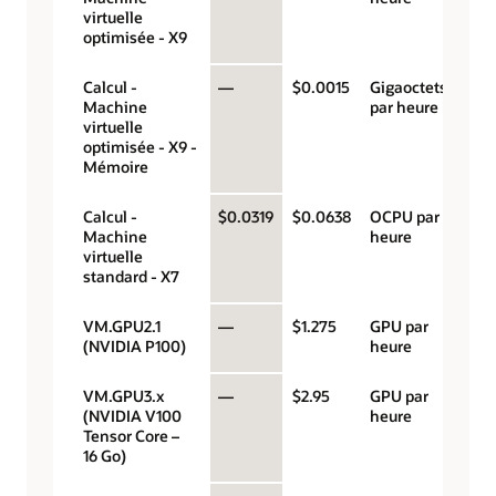
virtuelle
optimisée - X9
Calcul -
—
$0.0015
Gigaoctets
Machine
par heure
virtuelle
optimisée - X9 -
Mémoire
Calcul -
$0.0319
$0.0638
OCPU par
Machine
heure
virtuelle
standard - X7
VM.GPU2.1
—
$1.275
GPU par
(NVIDIA P100)
heure
VM.GPU3.x
—
$2.95
GPU par
(NVIDIA V100
heure
Tensor Core –
16 Go)