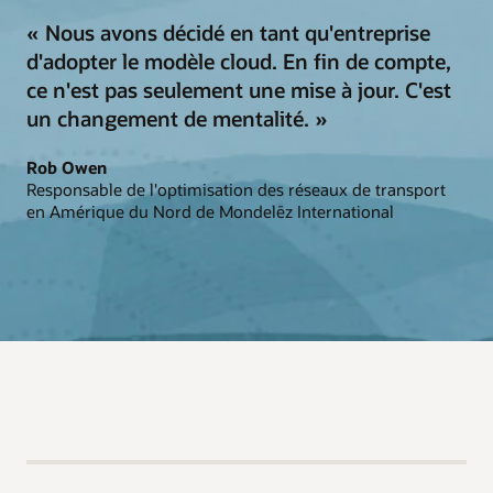
« Nous avons décidé en tant qu'entreprise
d'adopter le modèle cloud. En fin de compte,
ce n'est pas seulement une mise à jour. C'est
un changement de mentalité. »
Rob Owen
Responsable de l'optimisation des réseaux de transport
en Amérique du Nord de Mondelēz International