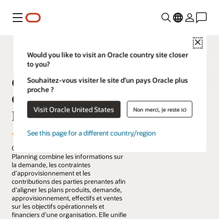
Menu
Close
Would you like to visit an Oracle country site closer
to you?
Oracle Fusion
Souhaitez-vous visiter le site d’un pays Oracle plus
proche ?
Cloud Supply Chain
Visit Oracle United States
Non merci, je reste ici
Planning
See this page for a different country/region
Oracle Fusion Cloud Supply Chain
Planning combine les informations sur
la demande, les contraintes
d’approvisionnement et les
contributions des parties prenantes afin
d’aligner les plans produits, demande,
approvisionnement, effectifs et ventes
sur les objectifs opérationnels et
financiers d’une organisation. Elle unifie