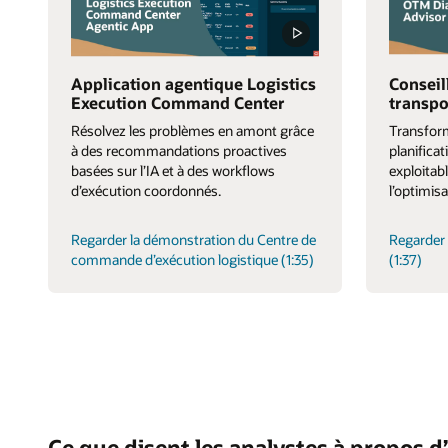
Application agentique Logistics
Conseil
Execution Command Center
transpo
Résolvez les problèmes en amont grâce
Transform
à des recommandations proactives
planifica
basées sur l’IA et à des workflows
exploitabl
d’exécution coordonnés.
l’optimisa
Regarder la démonstration du Centre de
Regarder 
commande d’exécution logistique (1:35)
(1:37)
Ce que disent les analystes à propos d