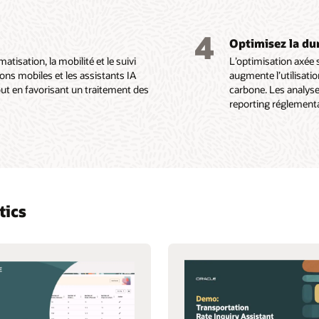
 de lot, de batch et
.
4
Optimisez la dur
atisation, la mobilité et le suivi
L’optimisation axée 
ions mobiles et les assistants IA
augmente l’utilisati
tout en favorisant un traitement des
carbone. Les analyse
reporting réglementa
tics