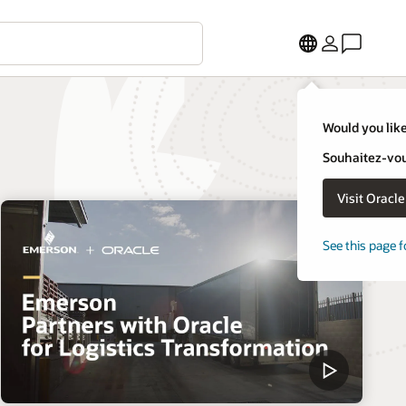
Would you like
Souhaitez-vous
Visit Oracl
See this page f