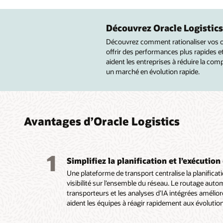
Amélio
Gérez
Autom
des r
mondia
évolu
Découvrez Oracle Logistics
temps 
du cy
Découvrez comment rationaliser vos opér
Gérez le
régle
comm
offrir des performances plus rapides et
comman
aident les entreprises à réduire la com
expédit
Analyse
Gérez p
un marché en évolution rapide.
automat
fourniss
d’entre
optimis
des éco
unique 
visibili
de doua
compren
réel.
commerc
Prenez 
Amélior
à d’aut
omnican
Avantages d’Oracle Logistics
comman
et de ré
comman
sélecti
rendu.
cross-d
transpo
Automat
en flux 
l’itinér
1
de comm
services
Simplifiez la planification et l’exécutio
consoli
la conf
que l’ét
respect
Une plateforme de transport centralise la planificatio
les rég
la const
opératio
visibilité sur l’ensemble du réseau. Le routage autom
politiqu
Réduise
objectif
transporteurs et les analyses d’IA intégrées amélioren
réduire 
stock d
aident les équipes à réagir rapidement aux évolutio
qui pert
et suive