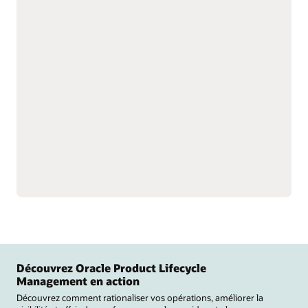
avec des outils de configuration
avancés
Créez des modèles de
Accélérez la création de
données produits pour
produits grâce à des
simplifier la configuration
modèles de conception
de produits et services
prédéfinis.
complexes et
Simulez, testez et validez le
configurables.
comportement et la
Orientez les clients vers les
logique du modèle avant
bonnes configurations
sa mise en production afin
produit grâce à des
de garantir la qualité.
questions ciblées.
Affichez les options de
configuration pertinentes.
Découvrez Oracle Product Lifecycle
Management en action
Découvrez comment rationaliser vos opérations, améliorer la