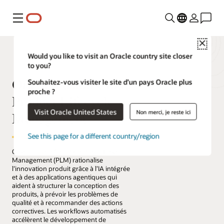
Menu
Close
Would you like to visit an Oracle country site closer
to you?
Oracle Fusion Cloud
Souhaitez-vous visiter le site d’un pays Oracle plus
proche ?
Product Lifecycle
Visit Oracle United States
Non merci, je reste ici
Management
See this page for a different country/region
Oracle Fusion Cloud Product Lifecycle
Management (PLM) rationalise
l’innovation produit grâce à l’IA intégrée
et à des applications agentiques qui
aident à structurer la conception des
produits, à prévoir les problèmes de
qualité et à recommander des actions
correctives. Les workflows automatisés
accélèrent le développement de