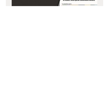
Fonctionnalité d’IA générative pour la description
de l’article
Découvrez comment les fonctionnalités
d’intelligence produit basées sur l’IA d’Oracle
aident les équipes à analyser plus rapidement les
données produit, à faire émerger des insights
exploitables et à améliorer la prise de décision tout
au long du cycle de vie des produits.
Regardez la vidéo sur la description de l’article
(1:00)