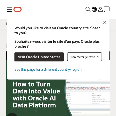
Menu
Close
Présentation
Would you like to visit an Oracle country site closer
to you?
Souhaitez-vous visiter le site d’un pays Oracle plus
Plateforme de données d'IA
proche ?
Visit Oracle United States
Non merci, je reste ici
See this page for a different country/region