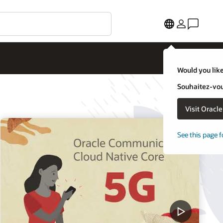
Would you like
Souhaitez-vous
Visit Oracl
See this page f