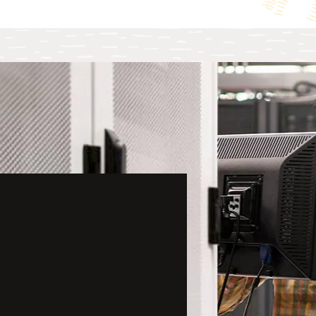
éer des réseaux 5G
e