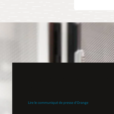
Orange choisit Oracle pour cr
Stand Alone (5G SA) en Europ
Lire le communiqué de presse d'Orange