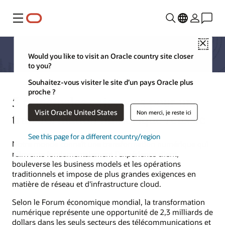
Menu
Close
Would you like to visit an Oracle country site closer
to you?
Souhaitez-vous visiter le site d’un pays Oracle plus
proche ?
5 principales exigences pour une
Visit Oracle United States
Non merci, je reste ici
transformation numérique réussie
See this page for a different country/region
Notre monde connaît une transformation numérique qui
réinvente fondamentalement l'expérience client,
bouleverse les business models et les opérations
traditionnels et impose de plus grandes exigences en
matière de réseau et d'infrastructure cloud.
Selon le Forum économique mondial, la transformation
numérique représente une opportunité de 2,3 milliards de
dollars dans les seuls secteurs des télécommunications et