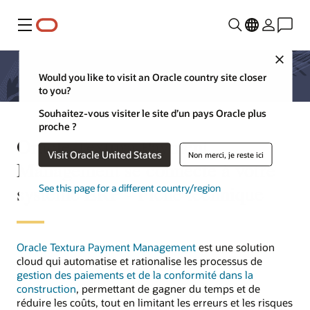
Menu
Close
Would you like to visit an Oracle country site closer
to you?
Souhaitez-vous visiter le site d’un pays Oracle plus
proche ?
Oracle Textura Payment
Visit Oracle United States
Non merci, je reste ici
Management se connecte à votre
système ERP - Fiche technique
See this page for a different country/region
Oracle Textura Payment Management
est une solution
cloud qui automatise et rationalise les processus de
gestion des paiements et de la conformité dans la
construction
, permettant de gagner du temps et de
réduire les coûts, tout en limitant les erreurs et les risques