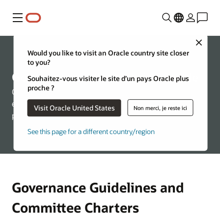
Menu
Close
Would you like to visit an Oracle country site closer
to you?
Gouvernance d'entreprise Oracle
Souhaitez-vous visiter le site d’un pays Oracle plus
proche ?
Oracle s'engage à respecter les normes les plus strictes
en matière d'éthique professionnelle et de bonnes
Visit Oracle United States
Non merci, je reste ici
pratiques de gouvernance d'entreprise.
See this page for a different country/region
Governance Guidelines and
Committee Charters