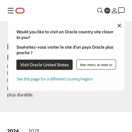
Menu
Close
Customer Awards
Would you like to visit an Oracle country site closer
to you?
Lauréats précédents Prix du
Souhaitez-vous visiter le site d’un pays Oracle plus
proche ?
Développement durable
Visit Oracle United States
Non merci, je reste ici
Le Prix du Développement Durable d'Oracle récompense
les clients qui utilisent les solutions Oracle pour intégrer
See this page for a different country/region
la durabilité dans leurs opérations, avancer vers leurs
propres objectifs de durabilité et construire un avenir
plus durable.
2024
2023