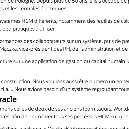
n de Pologne. Depuis plus de 50 ans, elle s'occupe de pr
s et les centrales électriques.
stèmes HCM différents, notamment des feuilles de calcul 
peu pratiques à utiliser.
formances des collaborateurs sur un système, puis de pass
 Mączka, vice-président des RH, de l'administration et de 
cture sur une application de gestion du capital humain 
nstruction. Nous voulions aussi être numéro un en term
ączka. « Nous avions besoin d'un système regroupant tous
racle
pris celles de deux de ses anciens fournisseurs, Workday
cités, afin de normaliser tous ses processus HCM sur un
é dans la balance. « Oracle HCM proposait des innovation