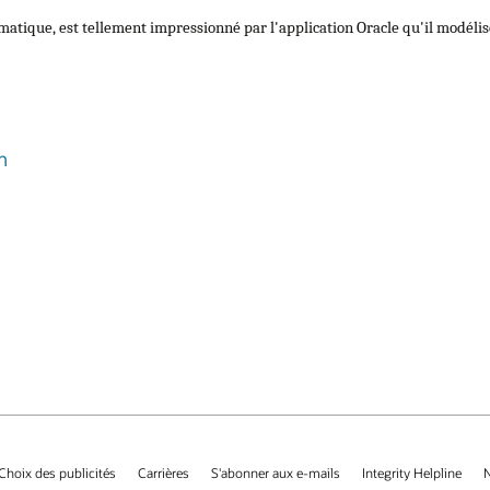
atique, est tellement impressionné par l'application Oracle qu'il modélise
m
Choix des publicités
Carrières
S'abonner aux e-mails
Integrity Helpline
N