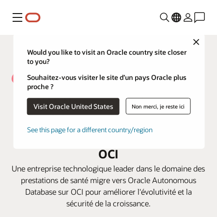
Menu
Close
Would you like to visit an Oracle country site closer
to you?
Souhaitez-vous visiter le site d’un pays Oracle plus
proche ?
NAS Neuron optimise son
Visit Oracle United States
Non merci, je reste ici
efficacité pour offrir un service et
See this page for a different country/region
une expansion excellentes avec
OCI
Une entreprise technologique leader dans le domaine des
prestations de santé migre vers Oracle Autonomous
Database sur OCI pour améliorer l'évolutivité et la
sécurité de la croissance.