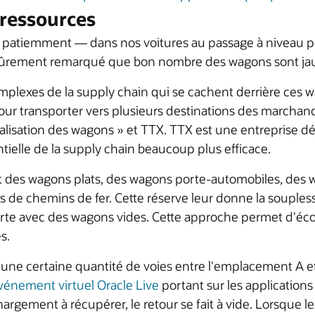
 ressources
 patiemment — dans nos voitures au passage à niveau pe
 sûrement remarqué que bon nombre des wagons sont jaune
omplexes de la supply chain qui se cachent derrière c
 transporter vers plusieurs destinations des marchandis
tualisation des wagons » et TTX. TTX est une entreprise 
tielle de la supply chain beaucoup plus efficace.
nt des wagons plats, des wagons porte-automobiles, des
s de chemins de fer. Cette réserve leur donne la souple
rte avec des wagons vides. Cette approche permet d'écon
s.
e certaine quantité de voies entre l'emplacement A et B
vénement virtuel Oracle Live
portant sur les applications
chargement à récupérer, le retour se fait à vide. Lorsque 