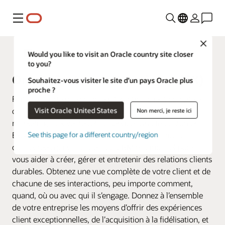
Menu
Close
Fusion Applications
Would you like to visit an Oracle country site closer
to you?
Oracle Customer Experience (CX)
Souhaitez-vous visiter le site d’un pays Oracle plus
proche ?
Faites en sorte que chaque interaction client compte en
Visit Oracle United States
connectant toutes vos données commerciales au
Non merci, je reste ici
marketing, aux ventes et au service. Oracle Customer
Experience (CX) propose une suite d’applications
See this page for a different country/region
connectées qui va au-delà du CRM traditionnel pour
vous aider à créer, gérer et entretenir des relations clients
durables. Obtenez une vue complète de votre client et de
chacune de ses interactions, peu importe comment,
quand, où ou avec qui il s’engage. Donnez à l’ensemble
de votre entreprise les moyens d’offrir des expériences
client exceptionnelles, de l’acquisition à la fidélisation, et