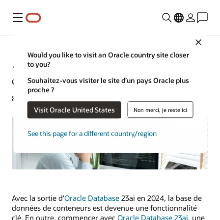
Menu
Close
Would you like to visit an Oracle country site closer
A quoi sert une base de données
to you?
en conteneur ?
Souhaitez-vous visiter le site d’un pays Oracle plus
proche ?
8 août 2023
Visit Oracle United States
Non merci, je reste ici
See this page for a different country/region
Avec la sortie d'
Oracle Database
23ai en 2024, la base de
données de conteneurs est devenue une fonctionnalité
clé. En outre, commencer avec
Oracle Database 23ai
, une