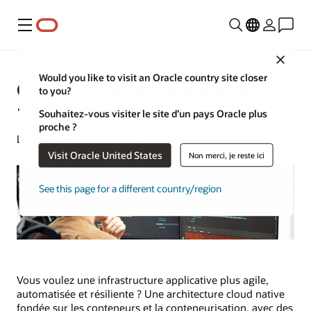
Menu
Close
Would you like to visit an Oracle country site closer
Qu'est-ce que la conteneurisation
to you?
? Définition
Souhaitez-vous visiter le site d’un pays Oracle plus
proche ?
Lorna Garey | Senior Writer | 3 avril 2025
Visit Oracle United States
Non merci, je reste ici
See this page for a different country/region
Vous voulez une infrastructure applicative plus agile,
automatisée et résiliente ? Une architecture cloud native
fondée sur les conteneurs et la conteneurisation, avec des