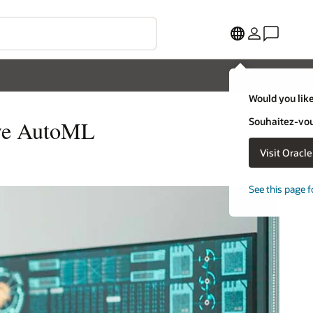
Would you like
Souhaitez-vous
ave AutoML
Visit Oracl
See this page f