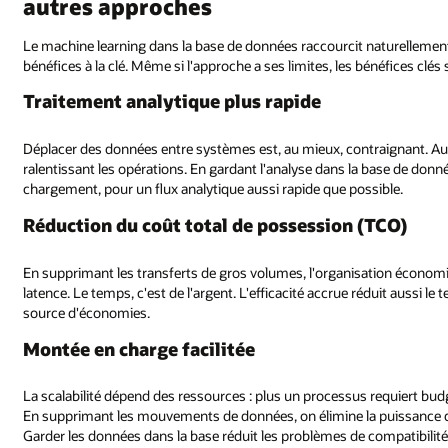
autres approches
Le machine learning dans la base de données raccourcit naturellement
bénéfices à la clé. Même si l'approche a ses limites, les bénéfices clés 
Traitement analytique plus rapide
Déplacer des données entre systèmes est, au mieux, contraignant. Au pir
ralentissant les opérations. En gardant l'analyse dans la base de don
chargement, pour un flux analytique aussi rapide que possible.
Réduction du coût total de possession (TCO)
En supprimant les transferts de gros volumes, l'organisation économi
latence. Le temps, c'est de l'argent. L'efficacité accrue réduit aussi l
source d'économies.
Montée en charge facilitée
La scalabilité dépend des ressources : plus un processus requiert budge
En supprimant les mouvements de données, on élimine la puissance d
Garder les données dans la base réduit les problèmes de compatibilité et