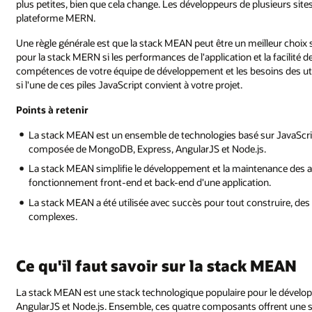
plus petites, bien que cela change. Les développeurs de plusieurs sites à
plateforme MERN.
Une règle générale est que la stack MEAN peut être un meilleur choix si l
pour la stack MERN si les performances de l'application et la facilité d
compétences de votre équipe de développement et les besoins des uti
si l'une de ces piles JavaScript convient à votre projet.
Points à retenir
La stack MEAN est un ensemble de technologies basé sur JavaScript 
composée de MongoDB, Express, AngularJS et Node.js.
La stack MEAN simplifie le développement et la maintenance des app
fonctionnement front-end et back-end d'une application.
La stack MEAN a été utilisée avec succès pour tout construire, de
complexes.
Ce qu'il faut savoir sur la stack MEAN
La stack MEAN est une stack technologique populaire pour le déve
AngularJS et Node.js. Ensemble, ces quatre composants offrent une 