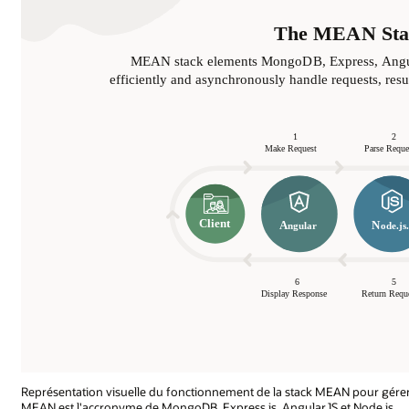
Représentation visuelle du fonctionnement de la stack MEAN pour gérer l
MEAN est l'accronyme de MongoDB, Express.js, AngularJS et Node.js.