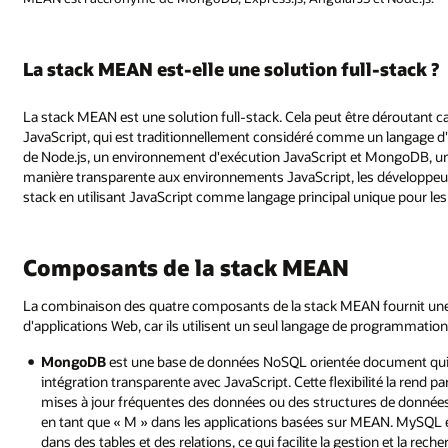
La stack MEAN est-elle une solution full-stack ?
La stack MEAN est une solution full-stack. Cela peut être déroutant c
JavaScript, qui est traditionnellement considéré comme un langage d'a
de Node.js, un environnement d'exécution JavaScript et MongoDB, un
manière transparente aux environnements JavaScript, les développeur
stack en utilisant JavaScript comme langage principal unique pour les 
Composants de la stack MEAN
La combinaison des quatre composants de la stack MEAN fournit une 
d'applications Web, car ils utilisent un seul langage de programmation
MongoDB
est une base de données NoSQL orientée document qui s
intégration transparente avec JavaScript. Cette flexibilité la rend 
mises à jour fréquentes des données ou des structures de donnée
en tant que « M » dans les applications basées sur MEAN. MySQL 
dans des tables et des relations, ce qui facilite la gestion et la rec