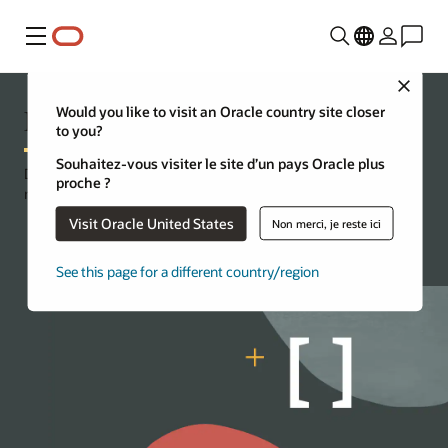
Menu
Close
Linux
Would you like to visit an Oracle country site closer
to you?
Souhaitez-vous visiter le site d’un pays Oracle plus
Découvrez des ressources actualisées et les outils les plus
proche ?
modernes pour développer des applications avec Linux.
Visit Oracle United States
Non merci, je reste ici
Regardez la vidéo (9:04)
En savoir plus sur Oracle Linux
See this page for a different country/region