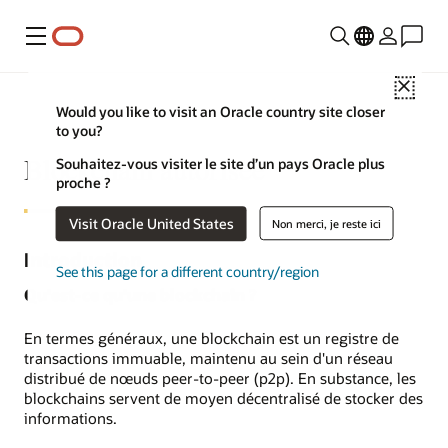
Menu
Close
Would you like to visit an Oracle country site closer
to you?
Blockchain autorisée
Souhaitez-vous visiter le site d’un pays Oracle plus
proche ?
Visit Oracle United States
Non merci, je reste ici
Introduction
See this page for a different country/region
Qu'est-ce qu'une blockchain ?
En termes généraux, une blockchain est un registre de
transactions immuable, maintenu au sein d'un réseau
distribué de nœuds peer-to-peer (p2p). En substance, les
blockchains servent de moyen décentralisé de stocker des
informations.