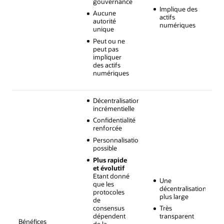
gouvernance
Implique des
Aucune
actifs
autorité
numériques
unique
Peut ou ne
peut pas
impliquer
des actifs
numériques
Décentralisation
incrémentielle
Confidentialité
renforcée
Personnalisation
possible
Plus rapide
et évolutif
Etant donné
Une
que les
décentralisation
protocoles
plus large
de
consensus
Très
dépendent
transparent
Bénéfices
de la