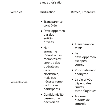
avec autorisation
Exemples
Ondulation
Bitcoin, Ethereum
Transparence
contrôlée
Développement
par des
entités
privées
Transparence
Non
totale
anonyme
Le
L'identité des
développement
membres est
est open
connue des
source
opérateurs
de la
Principalement
blockchain,
anonyme
mais pas
La vie privée
nécessairement
Eléments clés
dépend des
de tous les
limites
participants
technologiques
Confidentialité
Aucune
basée sur la
autorité de
décision de
contrôle