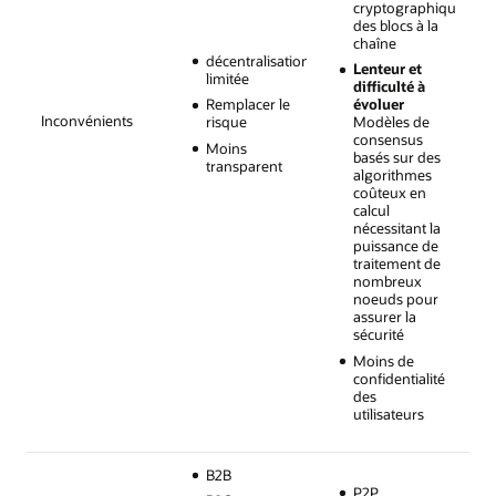
cryptographiquemen
des blocs à la
chaîne
décentralisation
Lenteur et
limitée
difficulté à
Remplacer le
évoluer
Inconvénients
risque
Modèles de
consensus
Moins
basés sur des
transparent
algorithmes
coûteux en
calcul
nécessitant la
puissance de
traitement de
nombreux
noeuds pour
assurer la
sécurité
Moins de
confidentialité
des
utilisateurs
B2B
P2P