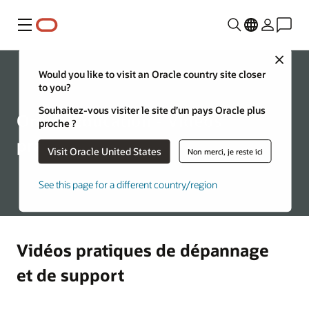
Menu
Close
Would you like to visit an Oracle country site closer
to you?
Souhaitez-vous visiter le site d’un pays Oracle plus
Oracle Education - Vidéos
proche ?
pratiques
Visit Oracle United States
Non merci, je reste ici
See this page for a different country/region
Vidéos pratiques de dépannage
et de support