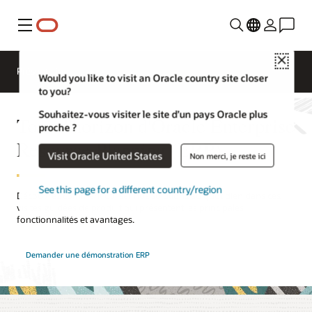
Menu
Close
Présentation
Would you like to visit an Oracle country site closer
to you?
Souhaitez-vous visiter le site d’un pays Oracle plus
Tour d'horizon d'Oracle Enterprise
proche ?
Resource Planning (ERP)
Visit Oracle United States
Non merci, je reste ici
See this page for a different country/region
Découvrez comment utiliser nos solutions au quotidien dans ces
visites guidées de produit qui présentent les principales
fonctionnalités et avantages.
Demander une démonstration ERP