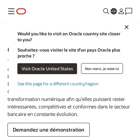
Menu
Close
Services bancaires
Would you like to visit an Oracle country site closer
to you?
Oracle FLEXCUBE
Souhaitez-vous visiter le site d’un pays Oracle plus
proche ?
Transformez les opérations bancaires dans les secteurs
Visit Oracle United States
de la vente au détail, des entreprises, des PME, de la
Non merci, je reste ici
banque islamique, de la microfinance et des institutions
financières spécialisées.
See this page for a different country/region
Oracle FLEXCUBE aide les banques à lancer la
transformation numérique afin qu'elles puissent rester
intéressantes, compétitives et conformes dans le secteur
bancaire en constante évolution.
Demandez une démonstration