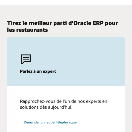
Découvrez pourquoi Oracle se démarque de la concurrence.
Oracle Cloud ERP par rapport à SAP
Tirez le meilleur parti d'Oracle ERP pour
Oracle Cloud ERP par rapport à Workday
les restaurants
Parlez à un expert
Rapprochez-vous de l’un de nos experts en
solutions dès aujourd’hui.
Demander un rappel téléphonique