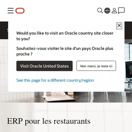
Menu
Close
Contacter
Solutions pour les restaurants
Oracle
Would you like to visit an Oracle country site closer
Restaurants
to you?
Souhaitez-vous visiter le site d’un pays Oracle plus
proche ?
Visit Oracle United States
Non merci, je reste ici
See this page for a different country/region
ERP pour les restaurants