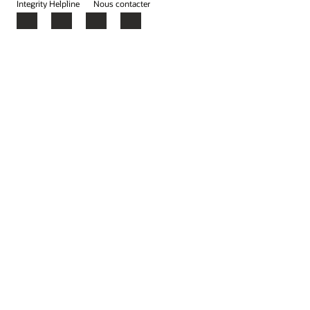
Integrity Helpline
Nous contacter
Facebook
X
LinkedIn
YouTube