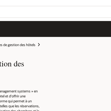
s de gestion des hôtels
tion des
management systems » en
el et d'offrir une
forme qui permet à un
telles que les réservations,
ification des chambres et la